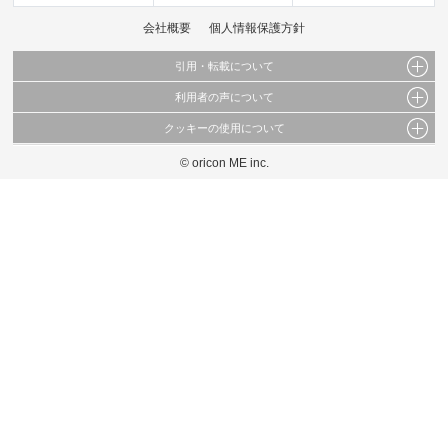
会社概要
個人情報保護方針
引用・転載について
利用者の声について
当サイトで公開されている情報（文字、写真、イラスト、画像データ等）及びこれらの配
置・編集および構造などについての著作権は株式会社oricon MEに帰属しております。
クッキーの使用について
当サイトに掲載している内容はすべてサービスの利用者が提出された見解・感想です。
これらの情報を権利者の許可なく無断転載・複製などの二次利用を行うことは固く禁じて
弊社が内容について正確性を含め一切保証するものではありません。
おります。
© oricon ME inc.
このサイトでは Cookie を使用して、ユーザーに合わせたコンテンツや広告の表示、ソー
弊社の見解・ 意見ではないことをご理解いただいた上でご覧ください。
シャル メディア機能の提供、広告の表示回数やクリック数の測定を行っています。
また、ユーザーによるサイトの利用状況についても情報を収集し、ソーシャル メディア
や広告配信、データ解析の各パートナーに提供しています。
各パートナーは、この情報とユーザーが各パートナーに提供した他の情報や、ユーザーが
各パートナーのサービスを使用したときに収集した他の情報を組み合わせて使用すること
があります。