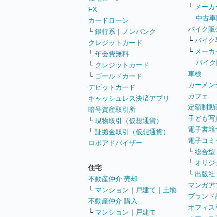
└
メーカ
FX
中古車
カードローン
バイク販
└
銀行系
｜
ノンバンク
└
バイク
クレジットカード
└
メーカ
└
年会費無料
バイク
└
クレジットカード
車検
└
ゴールドカード
カーメン
デビットカード
カフェ
キャッシュレス決済アプリ
定額制動
暗号資産取引所
子ども写
└
現物取引（仮想通貨）
電子書籍
└
証拠金取引（仮想通貨）
電子コミ
ロボアドバイザー
└
総合型
└
オリジ
住宅
└
出版社
不動産仲介 売却
マンガア
└
マンション
｜
戸建て
｜
土地
ブランド
不動産仲介 購入
オフィス
└
マンション
｜
戸建て