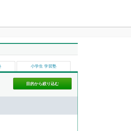
塾
小学生 学習塾