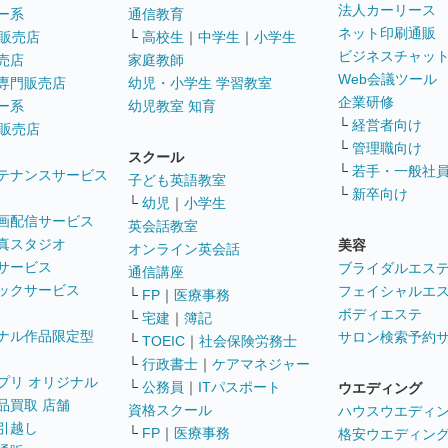
法人カーリース
ー系
通信教育
ネット印刷通販
販売店
└
高校生
｜
中学生
｜
小学生
ビジネスチャッ
売店
家庭教師
Web会議ツール
専門販売店
幼児・小学生 学習教室
企業研修
ー系
幼児教室 知育
└
経営者向け
販売店
└
管理職向け
スクール
└
若手・一般社
テナンスサービス
子ども英語教室
└
新卒向け
└
幼児
｜
小学生
画配信サービス
英会話教室
真スタジオ
美容
オンライン英会話
サービス
ブライダルエス
通信講座
ックサービス
フェイシャルエ
└
FP
｜
医療事務
ボディエステ
└
宅建
｜
簿記
ナル作品限定型
サロン検索予約
└
TOEIC
｜
社会保険労務士
└
行政書士
｜
ケアマネジャー
プリ オリジナル
└
公務員
｜
ITパスポート
ウエディング
品買取 店舗
資格スクール
ハウスウエディ
引越し
└
FP
｜
医療事務
格安ウエディン