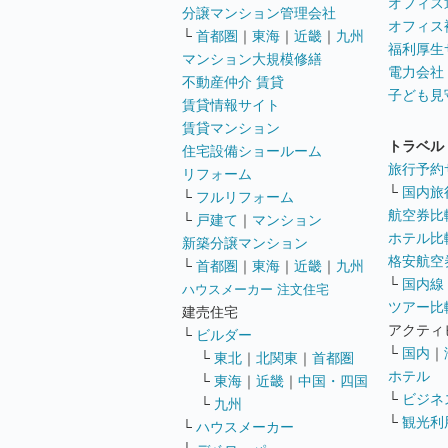
オフィス
分譲マンション管理会社
オフィス
└
首都圏
｜
東海
｜
近畿
｜
九州
福利厚生
マンション大規模修繕
電力会社
不動産仲介 賃貸
子ども見
賃貸情報サイト
賃貸マンション
トラベル
住宅設備ショールーム
旅行予約
リフォーム
└
国内旅
└
フルリフォーム
航空券比
└
戸建て
｜
マンション
ホテル比
新築分譲マンション
格安航空券
└
首都圏
｜
東海
｜
近畿
｜
九州
└
国内線
ハウスメーカー 注文住宅
ツアー比
建売住宅
アクティ
└
ビルダー
└
国内
｜
└
東北
｜
北関東
｜
首都圏
ホテル
└
東海
｜
近畿
｜
中国・四国
└
ビジネ
└
九州
└
観光利
└
ハウスメーカー