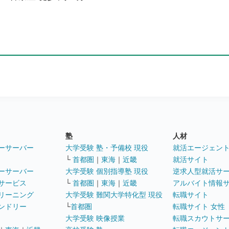
塾
人材
ーサーバー
大学受験 塾・予備校 現役
就活エージェン
└
首都圏
｜
東海
｜
近畿
就活サイト
ーサーバー
大学受験 個別指導塾 現役
逆求人型就活サ
サービス
└
首都圏
｜
東海
｜
近畿
アルバイト情報
リーニング
大学受験 難関大学特化型 現役
転職サイト
ンドリー
└
首都圏
転職サイト 女性
大学受験 映像授業
転職スカウトサ