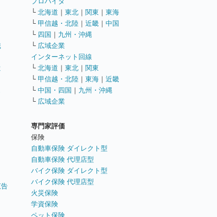
ト
プロバイダ
└
北海道
｜
東北
｜
関東
｜
東海
└
甲信越・北陸
｜
近畿
｜
中国
└
四国
｜
九州・沖縄
職
└
広域企業
インターネット回線
遣
└
北海道
｜
東北
｜
関東
└
甲信越・北陸
｜
東海
｜
近畿
ス
└
中国・四国
｜
九州・沖縄
└
広域企業
専門家評価
ト
保険
自動車保険 ダイレクト型
自動車保険 代理店型
バイク保険 ダイレクト型
バイク保険 代理店型
広告
火災保険
学資保険
ペット保険