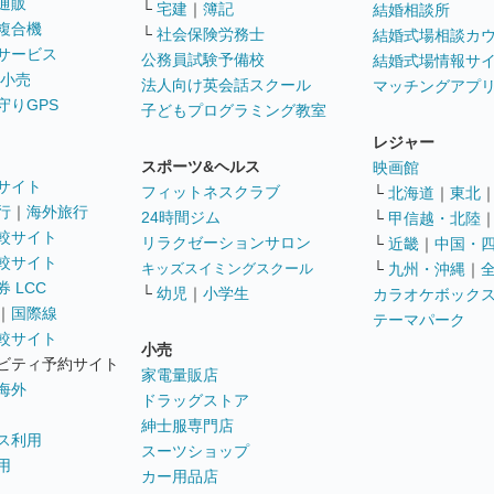
通販
└
宅建
｜
簿記
結婚相談所
複合機
└
社会保険労務士
結婚式場相談カ
サービス
公務員試験予備校
結婚式場情報サ
 小売
法人向け英会話スクール
マッチングアプ
守りGPS
子どもプログラミング教室
レジャー
スポーツ&ヘルス
映画館
サイト
フィットネスクラブ
└
北海道
｜
東北
行
｜
海外旅行
24時間ジム
└
甲信越・北陸
較サイト
リラクゼーションサロン
└
近畿
｜
中国・
較サイト
キッズスイミングスクール
└
九州・沖縄
｜
 LCC
└
幼児
｜
小学生
カラオケボック
｜
国際線
テーマパーク
較サイト
小売
ビティ予約サイト
家電量販店
海外
ドラッグストア
紳士服専門店
ス利用
スーツショップ
用
カー用品店