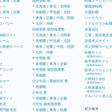
｜
東海
｜
近畿
高校受験 塾
転職エージェン
ット
└
北海道
｜
東北
｜
北関東
看護師転職
｜
東海
｜
近畿
└
首都圏
｜
甲信越・北陸
介護転職
ーパー
└
東海
｜
近畿
｜
中国・四国
ハイクラス・
リバリー
└
九州・沖縄
ミドルクラス転
高校受験 個別指導塾
派遣会社
納税サイト
└
北海道
｜
東北
｜
北関東
工場・製造業派
ルーム
└
首都圏
｜
甲信越・北陸
派遣求人サイト
ル収納スペース
└
東海
｜
近畿
｜
中国・四国
求人情報サービ
ナ
└
九州・沖縄
転職サイト
（採用担当向け）
中学受験 塾
新卒採用サイト
社
└
首都圏
｜
東海
｜
近畿
（採用担当向け）
アリング
中学受験 個別指導塾
新卒エージェン
（採用担当向け）
ー
└
首都圏
人材紹介会社
タカー
公立中高一貫校対策 塾
（採用担当向け）
ス
└
首都圏
人材派遣会社
（採用担当向け）
社
小学生 塾
アルバイト求人
報サイト
└
首都圏
｜
東海
｜
近畿
売店
小学生 個別指導塾
ビジネス
専門販売店
└
首都圏
｜
東海
｜
近畿