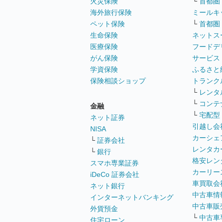
火災保険
└
首都圏
海外旅行保険
ミールキ
ペット保険
└
首都圏
生命保険
ネットス
医療保険
フードデ
がん保険
サービス
学資保険
ふるさと
保険相談ショップ
トランク
└
レンタ
└
コンテ
金融
└
宅配型
ネット証券
引越し会
NISA
カーシェ
└
証券会社
レンタカ
└
銀行
格安レン
スマホ専業証券
カーリー
iDeCo 証券会社
車買取会
ネット銀行
中古車情
インターネットバンキング
中古車販
外貨預金
└
中古車
住宅ローン