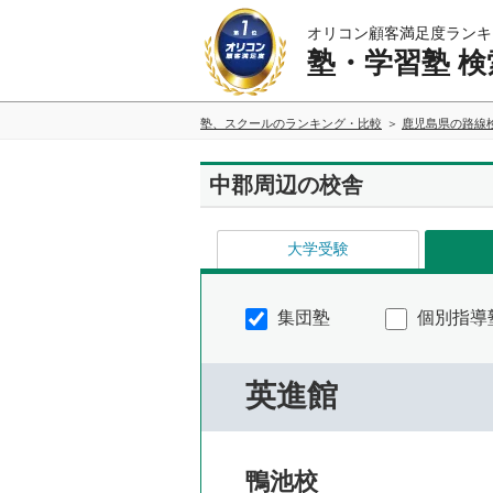
オリコン顧客満足度ランキ
塾・学習塾 検
塾、スクールのランキング・比較
鹿児島県の路線
中郡周辺の校舎
大学受験
集団塾
個別指導
英進館
鴨池校