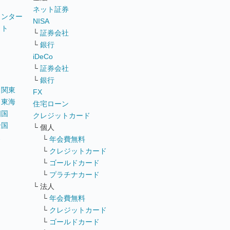
ネット証券
ウンター
NISA
イト
└
証券会社
リ
└
銀行
iDeCo
└
証券会社
└
銀行
｜
関東
FX
｜
東海
住宅ローン
四国
クレジットカード
全国
└ 個人
ス
└
年会費無料
└
クレジットカード
└
ゴールドカード
└
プラチナカード
└ 法人
└
年会費無料
└
クレジットカード
└
ゴールドカード