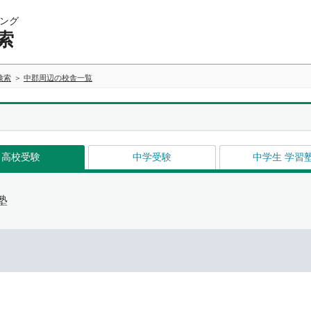
ング
索
検索
中郡周辺の校舎一覧
高校受験
中学受験
中学生 学習
塾