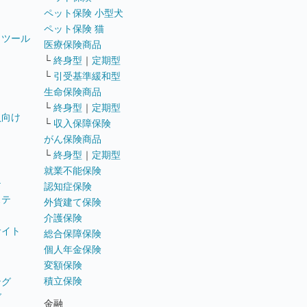
ペット保険 小型犬
ペット保険 猫
トツール
医療保険商品
└
終身型
｜
定期型
└
引受基準緩和型
生命保険商品
└
終身型
｜
定期型
員向け
└
収入保障保険
がん保険商品
└
終身型
｜
定期型
就業不能保険
テ
認知症保険
ステ
外貨建て保険
介護保険
サイト
総合保障保険
個人年金保険
変額保険
積立保険
ング
グ
金融