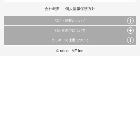
会社概要
個人情報保護方針
引用・転載について
利用者の声について
当サイトで公開されている情報（文字、写真、イラスト、画像データ等）及びこれらの配
置・編集および構造などについての著作権は株式会社oricon MEに帰属しております。
クッキーの使用について
当サイトに掲載している内容はすべてサービスの利用者が提出された見解・感想です。
これらの情報を権利者の許可なく無断転載・複製などの二次利用を行うことは固く禁じて
弊社が内容について正確性を含め一切保証するものではありません。
おります。
© oricon ME inc.
このサイトでは Cookie を使用して、ユーザーに合わせたコンテンツや広告の表示、ソー
弊社の見解・ 意見ではないことをご理解いただいた上でご覧ください。
シャル メディア機能の提供、広告の表示回数やクリック数の測定を行っています。
また、ユーザーによるサイトの利用状況についても情報を収集し、ソーシャル メディア
や広告配信、データ解析の各パートナーに提供しています。
各パートナーは、この情報とユーザーが各パートナーに提供した他の情報や、ユーザーが
各パートナーのサービスを使用したときに収集した他の情報を組み合わせて使用すること
があります。