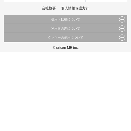
会社概要
個人情報保護方針
引用・転載について
利用者の声について
当サイトで公開されている情報（文字、写真、イラスト、画像データ等）及びこれらの配
置・編集および構造などについての著作権は株式会社oricon MEに帰属しております。
クッキーの使用について
当サイトに掲載している内容はすべてサービスの利用者が提出された見解・感想です。
これらの情報を権利者の許可なく無断転載・複製などの二次利用を行うことは固く禁じて
弊社が内容について正確性を含め一切保証するものではありません。
おります。
© oricon ME inc.
このサイトでは Cookie を使用して、ユーザーに合わせたコンテンツや広告の表示、ソー
弊社の見解・ 意見ではないことをご理解いただいた上でご覧ください。
シャル メディア機能の提供、広告の表示回数やクリック数の測定を行っています。
また、ユーザーによるサイトの利用状況についても情報を収集し、ソーシャル メディア
や広告配信、データ解析の各パートナーに提供しています。
各パートナーは、この情報とユーザーが各パートナーに提供した他の情報や、ユーザーが
各パートナーのサービスを使用したときに収集した他の情報を組み合わせて使用すること
があります。