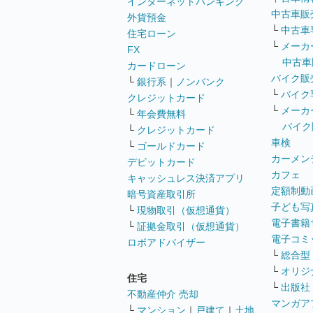
インターネットバンキング
中古車販
外貨預金
└
中古車
住宅ローン
└
メーカ
FX
中古車
カードローン
バイク販
└
銀行系
｜
ノンバンク
└
バイク
クレジットカード
└
メーカ
└
年会費無料
バイク
└
クレジットカード
車検
└
ゴールドカード
カーメン
デビットカード
カフェ
キャッシュレス決済アプリ
定額制動
暗号資産取引所
子ども写
└
現物取引（仮想通貨）
電子書籍
└
証拠金取引（仮想通貨）
電子コミ
ロボアドバイザー
└
総合型
└
オリジ
住宅
└
出版社
不動産仲介 売却
マンガア
└
マンション
｜
戸建て
｜
土地