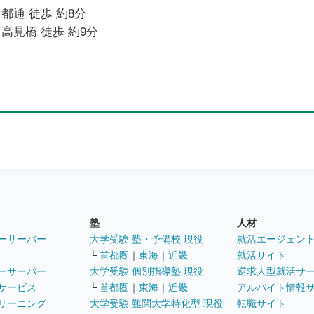
都通 徒歩 約8分
高見橋 徒歩 約9分
塾
人材
ーサーバー
大学受験 塾・予備校 現役
就活エージェン
└
首都圏
｜
東海
｜
近畿
就活サイト
ーサーバー
大学受験 個別指導塾 現役
逆求人型就活サ
サービス
└
首都圏
｜
東海
｜
近畿
アルバイト情報
リーニング
大学受験 難関大学特化型 現役
転職サイト