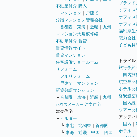
ブランド
不動産仲介 購入
オフィス
└
マンション
｜
戸建て
オフィス
分譲マンション管理会社
オフィス
└
首都圏
｜
東海
｜
近畿
｜
九州
福利厚生
マンション大規模修繕
電力会社
不動産仲介 賃貸
子ども見
賃貸情報サイト
賃貸マンション
トラベル
住宅設備ショールーム
旅行予約
リフォーム
└
国内旅
└
フルリフォーム
航空券比
└
戸建て
｜
マンション
ホテル比
新築分譲マンション
格安航空券
└
首都圏
｜
東海
｜
近畿
｜
九州
└
国内線
ハウスメーカー 注文住宅
ツアー比
建売住宅
アクティ
└
ビルダー
└
国内
｜
└
東北
｜
北関東
｜
首都圏
ホテル
└
東海
｜
近畿
｜
中国・四国