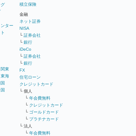
積立保険
ング
グ
金融
ネット証券
ウンター
NISA
イト
└
証券会社
リ
└
銀行
iDeCo
└
証券会社
└
銀行
｜
関東
FX
｜
東海
住宅ローン
四国
クレジットカード
全国
└ 個人
ス
└
年会費無料
└
クレジットカード
└
ゴールドカード
└
プラチナカード
└ 法人
└
年会費無料