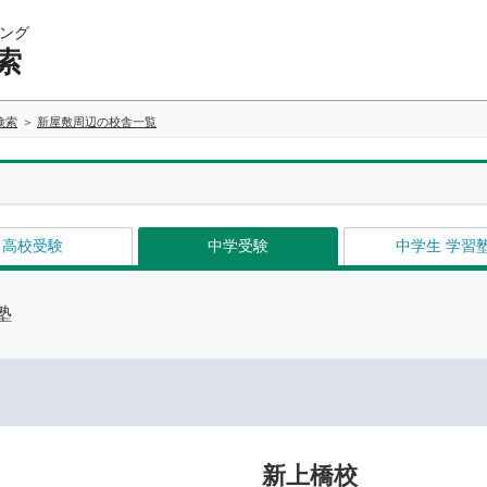
ング
索
検索
新屋敷周辺の校舎一覧
高校受験
中学受験
中学生 学習
塾
新上橋校