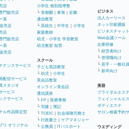
売店
小学生 個別指導塾
ビジネス
専門販売店
└
首都圏
｜
東海
｜
近畿
法人カーリース
ー系
通信教育
ネット印刷通販
販売店
└
高校生
｜
中学生
｜
小学生
ビジネスチャッ
売店
家庭教師
Web会議ツール
専門販売店
幼児・小学生 学習教室
企業研修
ー系
幼児教室 知育
└
経営者向け
販売店
└
管理職向け
スクール
└
若手・一般社
テナンスサービス
子ども英語教室
└
新卒向け
└
幼児
｜
小学生
画配信サービス
英会話教室
真スタジオ
美容
オンライン英会話
サービス
ブライダルエス
通信講座
ックサービス
フェイシャルエ
└
FP
｜
医療事務
ボディエステ
└
宅建
｜
簿記
ナル作品限定型
サロン検索予約
└
TOEIC
｜
社会保険労務士
└
行政書士
｜
ケアマネジャー
プリ オリジナル
└
公務員
｜
ITパスポート
ウエディング