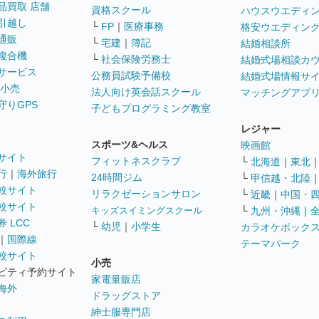
品買取 店舗
資格スクール
ハウスウエディ
引越し
└
FP
｜
医療事務
格安ウエディン
通販
└
宅建
｜
簿記
結婚相談所
複合機
└
社会保険労務士
結婚式場相談カ
サービス
公務員試験予備校
結婚式場情報サ
 小売
法人向け英会話スクール
マッチングアプ
守りGPS
子どもプログラミング教室
レジャー
スポーツ&ヘルス
映画館
サイト
フィットネスクラブ
└
北海道
｜
東北
行
｜
海外旅行
24時間ジム
└
甲信越・北陸
較サイト
リラクゼーションサロン
└
近畿
｜
中国・
較サイト
キッズスイミングスクール
└
九州・沖縄
｜
 LCC
└
幼児
｜
小学生
カラオケボック
｜
国際線
テーマパーク
較サイト
小売
ビティ予約サイト
家電量販店
海外
ドラッグストア
紳士服専門店