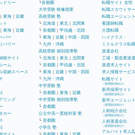
ンドリー
└
首都圏
転職サイト 女性
大学受験 映像授業
転職スカウトサ
｜
東海
｜
近畿
高校受験 塾
転職エージェン
ット
└
北海道
｜
東北
｜
北関東
看護師転職
｜
東海
｜
近畿
└
首都圏
｜
甲信越・北陸
介護転職
ーパー
└
東海
｜
近畿
｜
中国・四国
ハイクラス・
リバリー
└
九州・沖縄
ミドルクラス転
高校受験 個別指導塾
派遣会社
納税サイト
└
北海道
｜
東北
｜
北関東
工場・製造業派
ルーム
└
首都圏
｜
甲信越・北陸
派遣求人サイト
ル収納スペース
└
東海
｜
近畿
｜
中国・四国
求人情報サービ
ナ
└
九州・沖縄
転職サイト
（採用担当向け）
中学受験 塾
新卒採用サイト
社
└
首都圏
｜
東海
｜
近畿
（採用担当向け）
アリング
中学受験 個別指導塾
新卒エージェン
（採用担当向け）
ー
└
首都圏
人材紹介会社
タカー
公立中高一貫校対策 塾
（採用担当向け）
ス
└
首都圏
人材派遣会社
（採用担当向け）
社
小学生 塾
アルバイト求人
報サイト
└
首都圏
｜
東海
｜
近畿