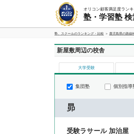
オリコン顧客満足度ランキ
塾・学習塾 検
塾、スクールのランキング・比較
鹿児島県の路線
新屋敷周辺の校舎
大学受験
集団塾
個別指導
昴
受験ラサール 加治屋