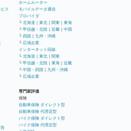
ホームルーター
ービス
モバイルデータ通信
ト
プロバイダ
└
北海道
｜
東北
｜
関東
｜
東海
└
甲信越・北陸
｜
近畿
｜
中国
└
四国
｜
九州・沖縄
職
└
広域企業
インターネット回線
遣
└
北海道
｜
東北
｜
関東
└
甲信越・北陸
｜
東海
｜
近畿
ス
└
中国・四国
｜
九州・沖縄
└
広域企業
専門家評価
ト
保険
自動車保険 ダイレクト型
自動車保険 代理店型
バイク保険 ダイレクト型
バイク保険 代理店型
広告