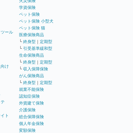
火災保険
学資保険
ペット保険
ペット保険 小型犬
ペット保険 猫
トツール
医療保険商品
└
終身型
｜
定期型
└
引受基準緩和型
生命保険商品
└
終身型
｜
定期型
員向け
└
収入保障保険
がん保険商品
└
終身型
｜
定期型
就業不能保険
テ
認知症保険
ステ
外貨建て保険
介護保険
サイト
総合保障保険
個人年金保険
変額保険