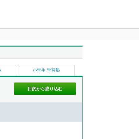
塾
小学生 学習塾