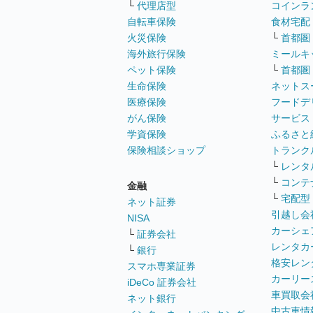
└
代理店型
コインラ
自転車保険
食材宅配
火災保険
└
首都圏
海外旅行保険
ミールキ
ペット保険
└
首都圏
生命保険
ネットス
医療保険
フードデ
がん保険
サービス
学資保険
ふるさと
保険相談ショップ
トランク
└
レンタ
└
コンテ
金融
└
宅配型
ネット証券
引越し会
NISA
カーシェ
└
証券会社
レンタカ
└
銀行
格安レン
スマホ専業証券
カーリー
iDeCo 証券会社
車買取会
ネット銀行
中古車情