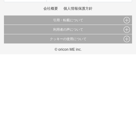
会社概要
個人情報保護方針
引用・転載について
利用者の声について
当サイトで公開されている情報（文字、写真、イラスト、画像データ等）及びこれらの配
置・編集および構造などについての著作権は株式会社oricon MEに帰属しております。
クッキーの使用について
当サイトに掲載している内容はすべてサービスの利用者が提出された見解・感想です。
これらの情報を権利者の許可なく無断転載・複製などの二次利用を行うことは固く禁じて
弊社が内容について正確性を含め一切保証するものではありません。
おります。
© oricon ME inc.
このサイトでは Cookie を使用して、ユーザーに合わせたコンテンツや広告の表示、ソー
弊社の見解・ 意見ではないことをご理解いただいた上でご覧ください。
シャル メディア機能の提供、広告の表示回数やクリック数の測定を行っています。
また、ユーザーによるサイトの利用状況についても情報を収集し、ソーシャル メディア
や広告配信、データ解析の各パートナーに提供しています。
各パートナーは、この情報とユーザーが各パートナーに提供した他の情報や、ユーザーが
各パートナーのサービスを使用したときに収集した他の情報を組み合わせて使用すること
があります。