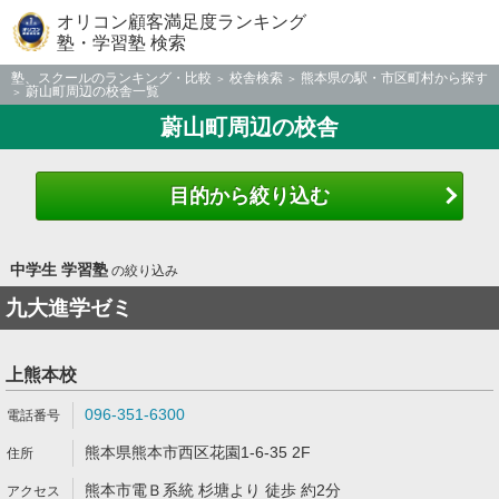
オリコン顧客満足度ランキング
塾・学習塾 検索
塾、スクールのランキング・比較
校舎検索
熊本県の駅・市区町村から探す
蔚山町周辺の校舎一覧
蔚山町周辺の校舎
目的から絞り込む
中学生 学習塾
の絞り込み
九大進学ゼミ
上熊本校
096-351-6300
熊本県熊本市西区花園1-6-35 2F
熊本市電Ｂ系統 杉塘より 徒歩 約2分