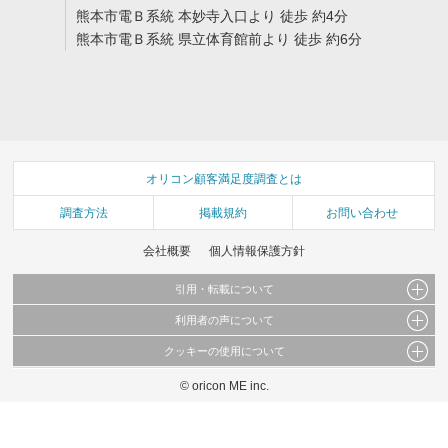
熊本市電Ｂ系統 本妙寺入口より 徒歩 約4分
熊本市電Ｂ系統 県立体育館前より 徒歩 約6分
オリコン顧客満足度調査とは
調査方法
掲載規約
お問い合わせ
会社概要
個人情報保護方針
引用・転載について
利用者の声について
当サイトで公開されている情報（文字、写真、イラスト、画像データ等）及びこれらの配
置・編集および構造などについての著作権は株式会社oricon MEに帰属しております。
クッキーの使用について
当サイトに掲載している内容はすべてサービスの利用者が提出された見解・感想です。
これらの情報を権利者の許可なく無断転載・複製などの二次利用を行うことは固く禁じて
弊社が内容について正確性を含め一切保証するものではありません。
おります。
© oricon ME inc.
このサイトでは Cookie を使用して、ユーザーに合わせたコンテンツや広告の表示、ソー
弊社の見解・ 意見ではないことをご理解いただいた上でご覧ください。
シャル メディア機能の提供、広告の表示回数やクリック数の測定を行っています。
また、ユーザーによるサイトの利用状況についても情報を収集し、ソーシャル メディア
や広告配信、データ解析の各パートナーに提供しています。