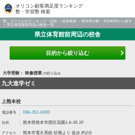
オリコン顧客満足度ランキング
塾・学習塾 検索
塾、スクールのランキング・比較
校舎検索
熊本県の駅・市区町村から探す
県立体育館前周辺の校舎一覧
県立体育館前周辺の校舎
目的から絞り込む
大学受験： 映像授業
の絞り込み
九大進学ゼミ
上熊本校
096-351-6300
熊本県熊本市西区花園1-6-35 2F
熊本市電Ｂ系統 杉塘より 徒歩 約2分