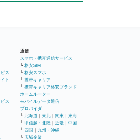
通信
ト
スマホ・携帯通信サービス
└
格安SIM
ービス
└
格安スマホ
サイト
└
携帯キャリア
└
携帯キャリア格安ブランド
ホームルーター
ービス
モバイルデータ通信
ト
プロバイダ
└
北海道
｜
東北
｜
関東
｜
東海
└
甲信越・北陸
｜
近畿
｜
中国
└
四国
｜
九州・沖縄
職
└
広域企業