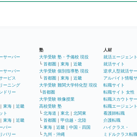
塾
人材
ーサーバー
大学受験 塾・予備校 現役
就活エージェン
└
首都圏
｜
東海
｜
近畿
就活サイト
ーサーバー
大学受験 個別指導塾 現役
逆求人型就活サ
サービス
└
首都圏
｜
東海
｜
近畿
アルバイト情報
リーニング
大学受験 難関大学特化型 現役
転職サイト
ンドリー
└
首都圏
転職サイト 女性
大学受験 映像授業
転職スカウトサ
｜
東海
｜
近畿
高校受験 塾
転職エージェン
ット
└
北海道
｜
東北
｜
北関東
看護師転職
｜
東海
｜
近畿
└
首都圏
｜
甲信越・北陸
介護転職
ーパー
└
東海
｜
近畿
｜
中国・四国
ハイクラス・
リバリー
└
九州・沖縄
ミドルクラス転