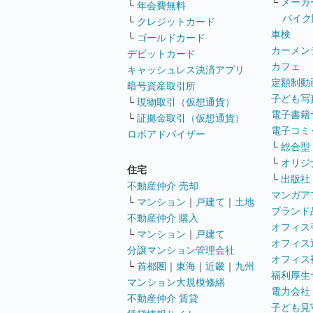
└
メーカ
└
年会費無料
バイク
└
クレジットカード
車検
└
ゴールドカード
カーメン
デビットカード
カフェ
キャッシュレス決済アプリ
定額制動
暗号資産取引所
子ども写
└
現物取引（仮想通貨）
電子書籍
└
証拠金取引（仮想通貨）
電子コミ
ロボアドバイザー
└
総合型
└
オリジ
住宅
└
出版社
不動産仲介 売却
マンガア
└
マンション
｜
戸建て
｜
土地
ブランド
不動産仲介 購入
オフィス
└
マンション
｜
戸建て
オフィス
分譲マンション管理会社
オフィス
└
首都圏
｜
東海
｜
近畿
｜
九州
福利厚生
マンション大規模修繕
電力会社
不動産仲介 賃貸
子ども見