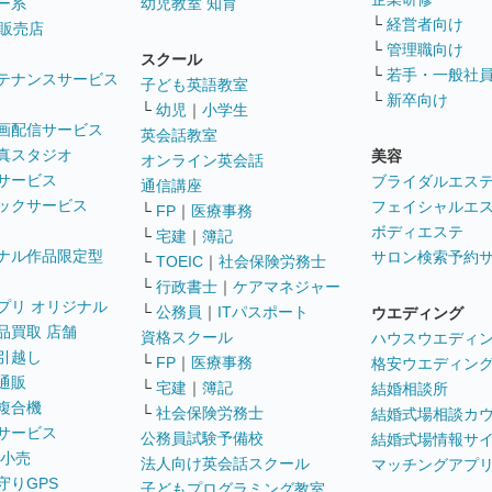
ー系
幼児教室 知育
└
経営者向け
販売店
└
管理職向け
スクール
└
若手・一般社
テナンスサービス
子ども英語教室
└
新卒向け
└
幼児
｜
小学生
画配信サービス
英会話教室
真スタジオ
美容
オンライン英会話
サービス
ブライダルエス
通信講座
ックサービス
フェイシャルエ
└
FP
｜
医療事務
ボディエステ
└
宅建
｜
簿記
ナル作品限定型
サロン検索予約
└
TOEIC
｜
社会保険労務士
└
行政書士
｜
ケアマネジャー
プリ オリジナル
└
公務員
｜
ITパスポート
ウエディング
品買取 店舗
資格スクール
ハウスウエディ
引越し
└
FP
｜
医療事務
格安ウエディン
通販
└
宅建
｜
簿記
結婚相談所
複合機
└
社会保険労務士
結婚式場相談カ
サービス
公務員試験予備校
結婚式場情報サ
 小売
法人向け英会話スクール
マッチングアプ
守りGPS
子どもプログラミング教室