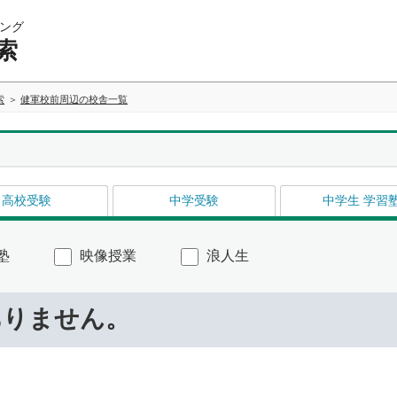
ング
索
索
健軍校前周辺の校舎一覧
高校受験
中学受験
中学生 学習
塾
映像授業
浪人生
ありません。