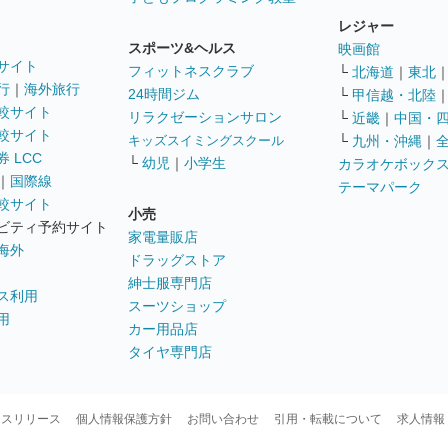
レジャー
スポーツ&ヘルス
映画館
サイト
フィットネスクラブ
└
北海道
｜
東北
行
｜
海外旅行
24時間ジム
└
甲信越・北陸
較サイト
リラクゼーションサロン
└
近畿
｜
中国・
較サイト
キッズスイミングスクール
└
九州・沖縄
｜
 LCC
└
幼児
｜
小学生
カラオケボック
｜
国際線
テーマパーク
較サイト
小売
ビティ予約サイト
家電量販店
海外
ドラッグストア
紳士服専門店
ス利用
スーツショップ
用
カー用品店
タイヤ専門店
ースリリース
個人情報保護方針
お問い合わせ
引用・転載について
求人情報