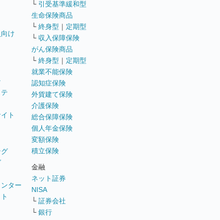
└
引受基準緩和型
生命保険商品
└
終身型
｜
定期型
員向け
└
収入保障保険
がん保険商品
└
終身型
｜
定期型
就業不能保険
テ
認知症保険
ステ
外貨建て保険
介護保険
サイト
総合保障保険
個人年金保険
変額保険
積立保険
ング
グ
金融
ネット証券
ウンター
NISA
イト
└
証券会社
リ
└
銀行