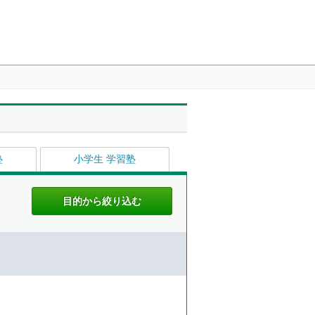
塾
小学生 学習塾