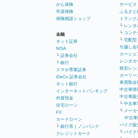
がん保険
サービス
学資保険
ふるさと
保険相談ショップ
トランク
└
レンタ
└
コンテ
金融
└
宅配型
ネット証券
引越し会
NISA
カーシェ
└
証券会社
レンタカ
└
銀行
格安レン
スマホ専業証券
カーリー
iDeCo 証券会社
車買取会
ネット銀行
中古車情
インターネットバンキング
中古車販
外貨預金
└
中古車
住宅ローン
└
メーカ
FX
中古車
カードローン
バイク販
└
銀行系
｜
ノンバンク
└
バイク
クレジットカード