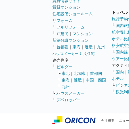
賃貸情報サイト
賃貸マンション
トラベル
住宅設備ショールーム
旅行予約
リフォーム
└
国内旅
└
フルリフォーム
航空券比
└
戸建て
｜
マンション
ホテル比
新築分譲マンション
格安航空券
└
首都圏
｜
東海
｜
近畿
｜
九州
└
国内線
ハウスメーカー 注文住宅
ツアー比
建売住宅
アクティ
└
ビルダー
└
国内
｜
└
東北
｜
北関東
｜
首都圏
ホテル
└
東海
｜
近畿
｜
中国・四国
└
ビジネ
└
九州
└
観光利
└
ハウスメーカー
└
デベロッパー
会社概要
ニュ