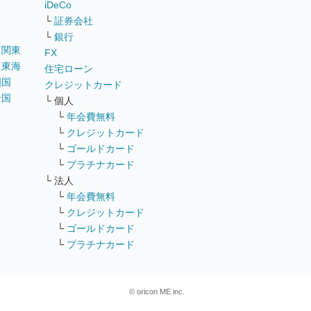
iDeCo
└
証券会社
└
銀行
｜
関東
FX
｜
東海
住宅ローン
四国
クレジットカード
全国
└ 個人
ス
└
年会費無料
└
クレジットカード
└
ゴールドカード
└
プラチナカード
└ 法人
└
年会費無料
└
クレジットカード
└
ゴールドカード
└
プラチナカード
© oricon ME inc.