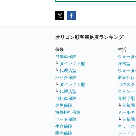
オリコン顧客満足度ランキング
保険
生活
自動車保険
ウォータ
└
ダイレクト型
浄水型
└
代理店型
ウォータ
バイク保険
家事代行
└
ダイレクト型
ハウスク
└
代理店型
コインラ
自転車保険
食材宅配
火災保険
└
首都圏
海外旅行保険
ミールキ
ペット保険
└
首都圏
生命保険
ネットス
医療保険
フードデ