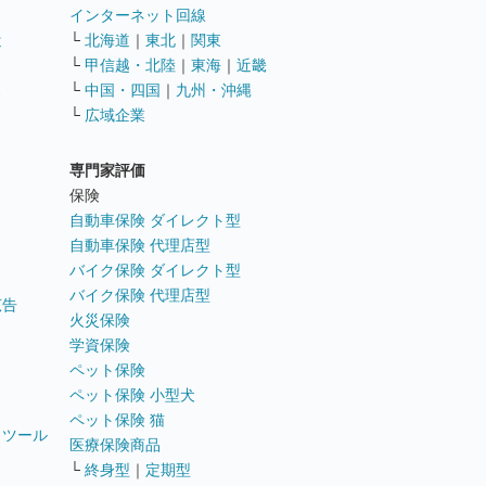
インターネット回線
遣
└
北海道
｜
東北
｜
関東
└
甲信越・北陸
｜
東海
｜
近畿
ス
└
中国・四国
｜
九州・沖縄
└
広域企業
専門家評価
ト
保険
自動車保険 ダイレクト型
自動車保険 代理店型
バイク保険 ダイレクト型
バイク保険 代理店型
広告
火災保険
学資保険
ペット保険
ペット保険 小型犬
ペット保険 猫
トツール
医療保険商品
└
終身型
｜
定期型