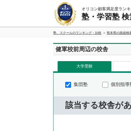
オリコン顧客満足度ランキ
塾・学習塾 検
塾、スクールのランキング・比較
熊本県の路線検
健軍校前周辺の校舎
大学受験
集団塾
個別指導
該当する校舎が