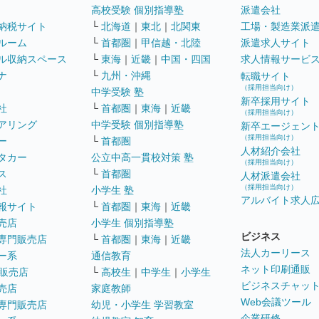
高校受験 個別指導塾
派遣会社
納税サイト
└
北海道
｜
東北
｜
北関東
工場・製造業派
ルーム
└
首都圏
｜
甲信越・北陸
派遣求人サイト
ル収納スペース
└
東海
｜
近畿
｜
中国・四国
求人情報サービ
ナ
└
九州・沖縄
転職サイト
（採用担当向け）
中学受験 塾
新卒採用サイト
社
└
首都圏
｜
東海
｜
近畿
（採用担当向け）
アリング
中学受験 個別指導塾
新卒エージェン
（採用担当向け）
ー
└
首都圏
人材紹介会社
タカー
公立中高一貫校対策 塾
（採用担当向け）
ス
└
首都圏
人材派遣会社
（採用担当向け）
社
小学生 塾
アルバイト求人
報サイト
└
首都圏
｜
東海
｜
近畿
売店
小学生 個別指導塾
ビジネス
専門販売店
└
首都圏
｜
東海
｜
近畿
法人カーリース
ー系
通信教育
ネット印刷通販
販売店
└
高校生
｜
中学生
｜
小学生
ビジネスチャッ
売店
家庭教師
Web会議ツール
専門販売店
幼児・小学生 学習教室
企業研修