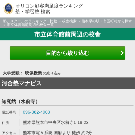
オリコン顧客満足度ランキング
塾・学習塾 検索
塾、スクールのランキング・比較
校舎検索
熊本県の駅・市区町村から探す
市立体育館前周辺の校舎一覧
市立体育館前周辺の校舎
目的から絞り込む
大学受験： 映像授業
の絞り込み
河合塾マナビス
知究館（水前寺）
096-382-4903
熊本県熊本市中央区水前寺1-18-22
熊本市電Ａ系統 国府より 徒歩 約2分