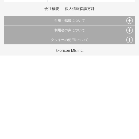
会社概要
個人情報保護方針
引用・転載について
利用者の声について
当サイトで公開されている情報（文字、写真、イラスト、画像データ等）及びこれらの配
置・編集および構造などについての著作権は株式会社oricon MEに帰属しております。
クッキーの使用について
当サイトに掲載している内容はすべてサービスの利用者が提出された見解・感想です。
これらの情報を権利者の許可なく無断転載・複製などの二次利用を行うことは固く禁じて
弊社が内容について正確性を含め一切保証するものではありません。
おります。
© oricon ME inc.
このサイトでは Cookie を使用して、ユーザーに合わせたコンテンツや広告の表示、ソー
弊社の見解・ 意見ではないことをご理解いただいた上でご覧ください。
シャル メディア機能の提供、広告の表示回数やクリック数の測定を行っています。
また、ユーザーによるサイトの利用状況についても情報を収集し、ソーシャル メディア
や広告配信、データ解析の各パートナーに提供しています。
各パートナーは、この情報とユーザーが各パートナーに提供した他の情報や、ユーザーが
各パートナーのサービスを使用したときに収集した他の情報を組み合わせて使用すること
があります。