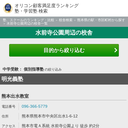
オリコン顧客満足度ランキング
塾・学習塾 検索
塾、スクールのランキング・比較
校舎検索
熊本県の駅・市区町村から探す
水前寺公園周辺の校舎一覧
水前寺公園周辺の校舎
目的から絞り込む
中学受験： 個別指導塾
の絞り込み
明光義塾
熊本出水教室
096-366-5779
熊本県熊本市中央区出水1-6-12
熊本市電Ａ系統 水前寺公園より 徒歩 約2分