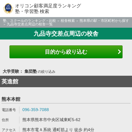
オリコン顧客満足度ランキング
塾・学習塾 検索
塾、スクールのランキング・比較
校舎検索
熊本県の駅・市区町村から探す
九品寺交差点周辺の校舎一覧
九品寺交差点周辺の校舎
目的から絞り込む
大学受験： 集団塾
の絞り込み
英進館
熊本本館
096-359-7088
熊本県熊本市中央区城東町5-62
熊本市電Ａ系統 通町筋より 徒歩 約4分