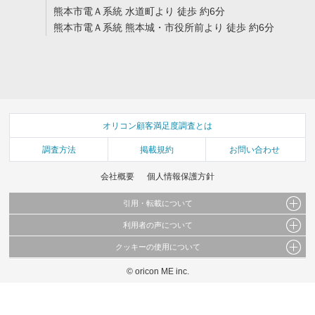
熊本市電Ａ系統 水道町より 徒歩 約6分
熊本市電Ａ系統 熊本城・市役所前より 徒歩 約6分
オリコン顧客満足度調査とは
調査方法
掲載規約
お問い合わせ
会社概要
個人情報保護方針
引用・転載について
利用者の声について
当サイトで公開されている情報（文字、写真、イラスト、画像データ等）及びこれらの配
置・編集および構造などについての著作権は株式会社oricon MEに帰属しております。
クッキーの使用について
当サイトに掲載している内容はすべてサービスの利用者が提出された見解・感想です。
これらの情報を権利者の許可なく無断転載・複製などの二次利用を行うことは固く禁じて
弊社が内容について正確性を含め一切保証するものではありません。
おります。
© oricon ME inc.
このサイトでは Cookie を使用して、ユーザーに合わせたコンテンツや広告の表示、ソー
弊社の見解・ 意見ではないことをご理解いただいた上でご覧ください。
シャル メディア機能の提供、広告の表示回数やクリック数の測定を行っています。
また、ユーザーによるサイトの利用状況についても情報を収集し、ソーシャル メディア
や広告配信、データ解析の各パートナーに提供しています。