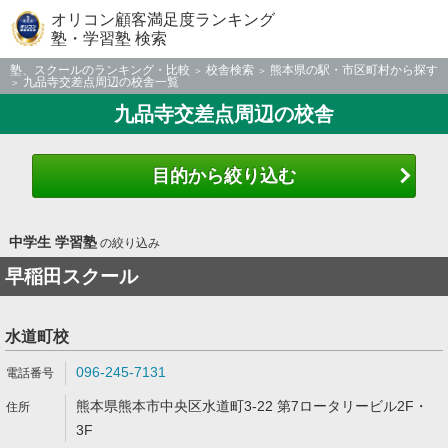
オリコン顧客満足度ランキング
塾・学習塾 検索
塾、スクールのランキング・比較
校舎検索
熊本県の駅・市区町村から探す
九品寺交差点周辺の校舎一覧
九品寺交差点周辺の校舎
目的から絞り込む
中学生 学習塾
の絞り込み
早稲田スクール
水道町校
096-245-7131
熊本県熊本市中央区水道町3-22 第7ロータリービル2F・
3F