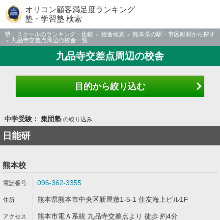
オリコン顧客満足度ランキング
塾・学習塾 検索
塾、スクールのランキング・比較
校舎検索
熊本県の駅・市区町村から探す
九品寺交差点周辺の校舎一覧
九品寺交差点周辺の校舎
目的から絞り込む
中学受験： 集団塾
の絞り込み
日能研
熊本校
096-362-3355
熊本県熊本市中央区新屋敷1-5-1 住友海上ビル1F
熊本市電Ａ系統 九品寺交差点より 徒歩 約4分