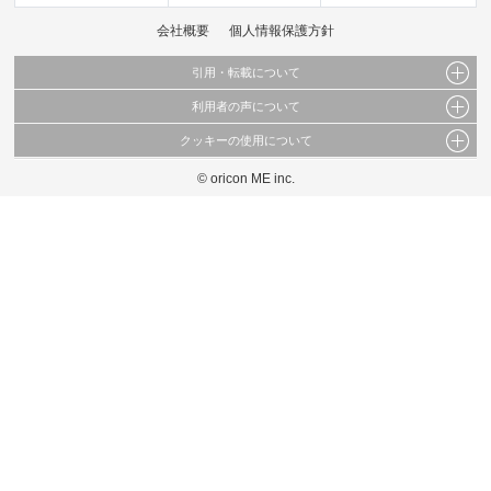
会社概要
個人情報保護方針
引用・転載について
利用者の声について
当サイトで公開されている情報（文字、写真、イラスト、画像データ等）及びこれらの配
置・編集および構造などについての著作権は株式会社oricon MEに帰属しております。
クッキーの使用について
当サイトに掲載している内容はすべてサービスの利用者が提出された見解・感想です。
これらの情報を権利者の許可なく無断転載・複製などの二次利用を行うことは固く禁じて
弊社が内容について正確性を含め一切保証するものではありません。
おります。
© oricon ME inc.
このサイトでは Cookie を使用して、ユーザーに合わせたコンテンツや広告の表示、ソー
弊社の見解・ 意見ではないことをご理解いただいた上でご覧ください。
シャル メディア機能の提供、広告の表示回数やクリック数の測定を行っています。
また、ユーザーによるサイトの利用状況についても情報を収集し、ソーシャル メディア
や広告配信、データ解析の各パートナーに提供しています。
各パートナーは、この情報とユーザーが各パートナーに提供した他の情報や、ユーザーが
各パートナーのサービスを使用したときに収集した他の情報を組み合わせて使用すること
があります。