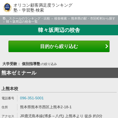
オリコン顧客満足度ランキング
塾・学習塾 検索
塾、スクールのランキング・比較
校舎検索
熊本県の駅・市区町村から探す
韓々坂周辺の校舎一覧
韓々坂周辺の校舎
目的から絞り込む
大学受験： 個別指導塾
の絞り込み
熊本ゼミナール
上熊本校
096-351-5001
熊本県熊本市西区上熊本2-18-1
JR鹿児島本線(博多～八代) 上熊本より 徒歩 約3分