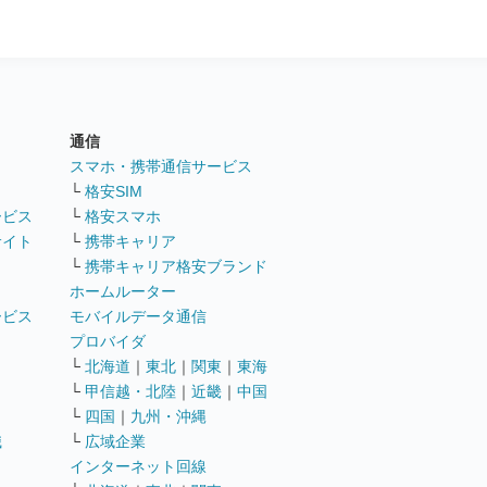
通信
ト
スマホ・携帯通信サービス
└
格安SIM
ービス
└
格安スマホ
サイト
└
携帯キャリア
└
携帯キャリア格安ブランド
ホームルーター
ービス
モバイルデータ通信
ト
プロバイダ
└
北海道
｜
東北
｜
関東
｜
東海
└
甲信越・北陸
｜
近畿
｜
中国
└
四国
｜
九州・沖縄
職
└
広域企業
インターネット回線