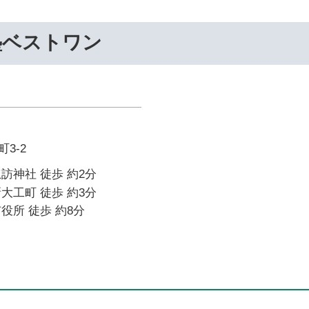
塾ベストワン
3-2
訪神社 徒歩 約2分
大工町 徒歩 約3分
役所 徒歩 約8分