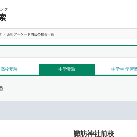
ング
索
索
浜町アーケード周辺の校舎一覧
高校受験
中学受験
中学生 学習
塾
諏訪神社前校