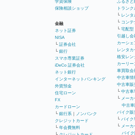
学資保険
ふるさと
保険相談ショップ
トランク
└
レンタ
└
コンテ
金融
└
宅配型
ネット証券
引越し会
NISA
カーシェ
└
証券会社
レンタカ
└
銀行
格安レン
スマホ専業証券
カーリー
iDeCo 証券会社
車買取会
ネット銀行
中古車情
インターネットバンキング
中古車販
外貨預金
└
中古車
住宅ローン
└
メーカ
FX
中古車
カードローン
バイク販
└
銀行系
｜
ノンバンク
└
バイク
クレジットカード
└
メーカ
└
年会費無料
バイク
└
クレジットカード