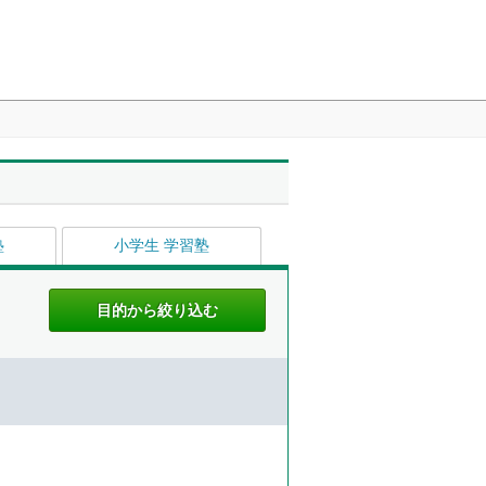
塾
小学生 学習塾