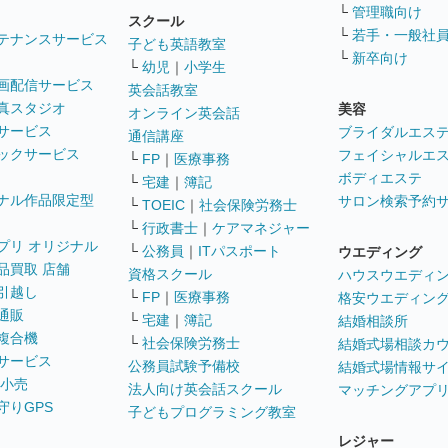
└
管理職向け
スクール
└
若手・一般社
テナンスサービス
子ども英語教室
└
新卒向け
└
幼児
｜
小学生
画配信サービス
英会話教室
真スタジオ
美容
オンライン英会話
サービス
ブライダルエス
通信講座
ックサービス
フェイシャルエ
└
FP
｜
医療事務
ボディエステ
└
宅建
｜
簿記
ナル作品限定型
サロン検索予約
└
TOEIC
｜
社会保険労務士
└
行政書士
｜
ケアマネジャー
プリ オリジナル
└
公務員
｜
ITパスポート
ウエディング
品買取 店舗
資格スクール
ハウスウエディ
引越し
└
FP
｜
医療事務
格安ウエディン
通販
└
宅建
｜
簿記
結婚相談所
複合機
└
社会保険労務士
結婚式場相談カ
サービス
公務員試験予備校
結婚式場情報サ
 小売
法人向け英会話スクール
マッチングアプ
守りGPS
子どもプログラミング教室
レジャー