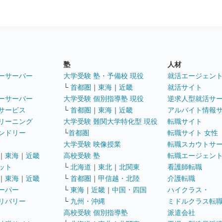
塾
人材
ーサーバー
大学受験 塾・予備校 現役
就活エージェン
└
首都圏
｜
東海
｜
近畿
就活サイト
ーサーバー
大学受験 個別指導塾 現役
逆求人型就活サ
サービス
└
首都圏
｜
東海
｜
近畿
アルバイト情報
リーニング
大学受験 難関大学特化型 現役
転職サイト
ンドリー
└
首都圏
転職サイト 女性
大学受験 映像授業
転職スカウトサ
｜
東海
｜
近畿
高校受験 塾
転職エージェン
ット
└
北海道
｜
東北
｜
北関東
看護師転職
｜
東海
｜
近畿
└
首都圏
｜
甲信越・北陸
介護転職
ーパー
└
東海
｜
近畿
｜
中国・四国
ハイクラス・
リバリー
└
九州・沖縄
ミドルクラス転
高校受験 個別指導塾
派遣会社