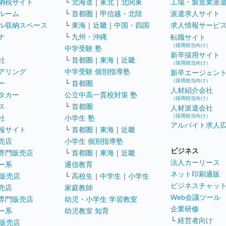
納税サイト
└
北海道
｜
東北
｜
北関東
工場・製造業派
ルーム
└
首都圏
｜
甲信越・北陸
派遣求人サイト
ル収納スペース
└
東海
｜
近畿
｜
中国・四国
求人情報サービ
ナ
└
九州・沖縄
転職サイト
（採用担当向け）
中学受験 塾
新卒採用サイト
社
└
首都圏
｜
東海
｜
近畿
（採用担当向け）
アリング
中学受験 個別指導塾
新卒エージェン
（採用担当向け）
ー
└
首都圏
人材紹介会社
タカー
公立中高一貫校対策 塾
（採用担当向け）
ス
└
首都圏
人材派遣会社
（採用担当向け）
社
小学生 塾
アルバイト求人
報サイト
└
首都圏
｜
東海
｜
近畿
売店
小学生 個別指導塾
ビジネス
専門販売店
└
首都圏
｜
東海
｜
近畿
法人カーリース
ー系
通信教育
ネット印刷通販
販売店
└
高校生
｜
中学生
｜
小学生
ビジネスチャッ
売店
家庭教師
Web会議ツール
専門販売店
幼児・小学生 学習教室
企業研修
ー系
幼児教室 知育
└
経営者向け
販売店