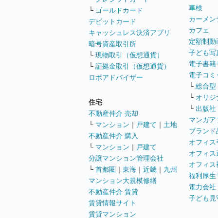
車検
└
ゴールドカード
カーメン
デビットカード
カフェ
キャッシュレス決済アプリ
定額制動
暗号資産取引所
子ども写
└
現物取引（仮想通貨）
電子書籍
└
証拠金取引（仮想通貨）
電子コミ
ロボアドバイザー
└
総合型
└
オリジ
住宅
└
出版社
不動産仲介 売却
マンガア
└
マンション
｜
戸建て
｜
土地
ブランド
不動産仲介 購入
オフィス
└
マンション
｜
戸建て
オフィス
分譲マンション管理会社
オフィス
└
首都圏
｜
東海
｜
近畿
｜
九州
福利厚生
マンション大規模修繕
電力会社
不動産仲介 賃貸
子ども見
賃貸情報サイト
賃貸マンション