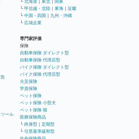
遣
└
北海道
｜
東北
｜
関東
└
甲信越・北陸
｜
東海
｜
近畿
ス
└
中国・四国
｜
九州・沖縄
└
広域企業
専門家評価
ト
保険
自動車保険 ダイレクト型
自動車保険 代理店型
バイク保険 ダイレクト型
バイク保険 代理店型
広告
火災保険
学資保険
ペット保険
ペット保険 小型犬
ペット保険 猫
トツール
医療保険商品
└
終身型
｜
定期型
└
引受基準緩和型
生命保険商品