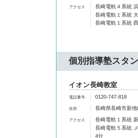
長崎電軌４系統 浜
長崎電軌１系統 大
長崎電軌１系統 西
個別指導塾スタ
イオン長崎教室
0120-747-818
長崎県長崎市新地町
長崎電軌１系統 新
長崎電軌５系統 メ
4分