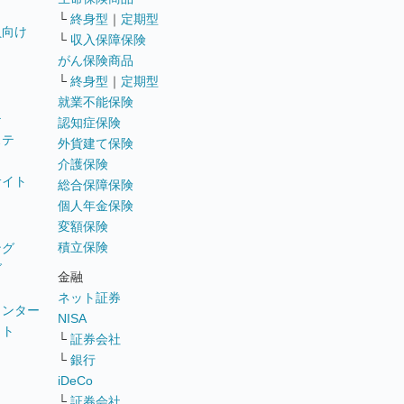
└
終身型
｜
定期型
員向け
└
収入保障保険
がん保険商品
└
終身型
｜
定期型
就業不能保険
テ
認知症保険
ステ
外貨建て保険
介護保険
サイト
総合保障保険
個人年金保険
変額保険
積立保険
ング
グ
金融
ネット証券
ウンター
NISA
イト
└
証券会社
リ
└
銀行
iDeCo
└
証券会社