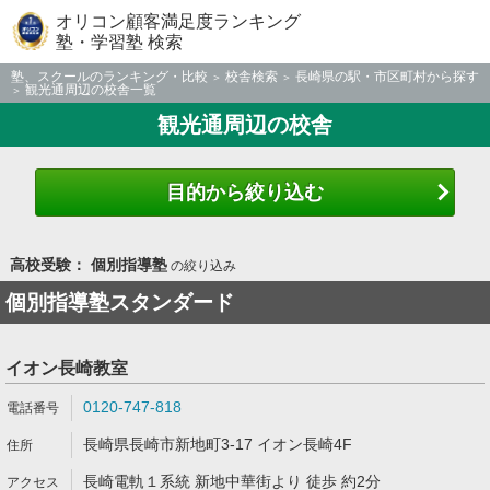
オリコン顧客満足度ランキング
塾・学習塾 検索
塾、スクールのランキング・比較
校舎検索
長崎県の駅・市区町村から探す
観光通周辺の校舎一覧
観光通周辺の校舎
目的から絞り込む
高校受験： 個別指導塾
の絞り込み
個別指導塾スタンダード
イオン長崎教室
0120-747-818
長崎県長崎市新地町3-17 イオン長崎4F
長崎電軌１系統 新地中華街より 徒歩 約2分