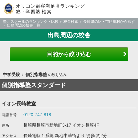
オリコン顧客満足度ランキング
塾・学習塾 検索
塾、スクールのランキング・比較
校舎検索
長崎県の駅・市区町村から探す
出島周辺の校舎一覧
出島周辺の校舎
目的から絞り込む
中学受験： 個別指導塾
の絞り込み
個別指導塾スタンダード
イオン長崎教室
0120-747-818
長崎県長崎市新地町3-17 イオン長崎4F
長崎電軌１系統 新地中華街より 徒歩 約2分