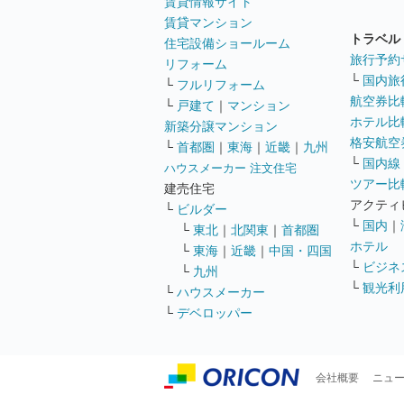
賃貸情報サイト
賃貸マンション
トラベル
住宅設備ショールーム
旅行予約
リフォーム
└
国内旅
└
フルリフォーム
航空券比
└
戸建て
｜
マンション
ホテル比
新築分譲マンション
格安航空券
└
首都圏
｜
東海
｜
近畿
｜
九州
└
国内線
ハウスメーカー 注文住宅
ツアー比
建売住宅
アクティ
└
ビルダー
└
国内
｜
└
東北
｜
北関東
｜
首都圏
ホテル
└
東海
｜
近畿
｜
中国・四国
└
ビジネ
└
九州
└
観光利
└
ハウスメーカー
└
デベロッパー
会社概要
ニュ