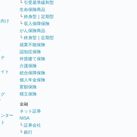
└
引受基準緩和型
生命保険商品
└
終身型
｜
定期型
員向け
└
収入保障保険
がん保険商品
└
終身型
｜
定期型
就業不能保険
テ
認知症保険
ステ
外貨建て保険
介護保険
サイト
総合保障保険
個人年金保険
変額保険
積立保険
ング
グ
金融
ネット証券
ウンター
NISA
イト
└
証券会社
リ
└
銀行