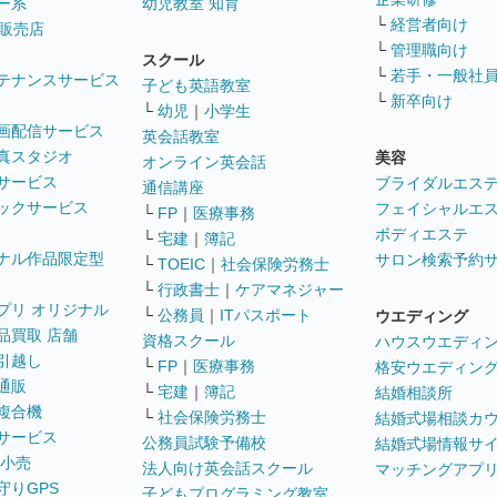
ー系
幼児教室 知育
└
経営者向け
販売店
└
管理職向け
スクール
└
若手・一般社
テナンスサービス
子ども英語教室
└
新卒向け
└
幼児
｜
小学生
画配信サービス
英会話教室
真スタジオ
美容
オンライン英会話
サービス
ブライダルエス
通信講座
ックサービス
フェイシャルエ
└
FP
｜
医療事務
ボディエステ
└
宅建
｜
簿記
ナル作品限定型
サロン検索予約
└
TOEIC
｜
社会保険労務士
└
行政書士
｜
ケアマネジャー
プリ オリジナル
└
公務員
｜
ITパスポート
ウエディング
品買取 店舗
資格スクール
ハウスウエディ
引越し
└
FP
｜
医療事務
格安ウエディン
通販
└
宅建
｜
簿記
結婚相談所
複合機
└
社会保険労務士
結婚式場相談カ
サービス
公務員試験予備校
結婚式場情報サ
 小売
法人向け英会話スクール
マッチングアプ
守りGPS
子どもプログラミング教室