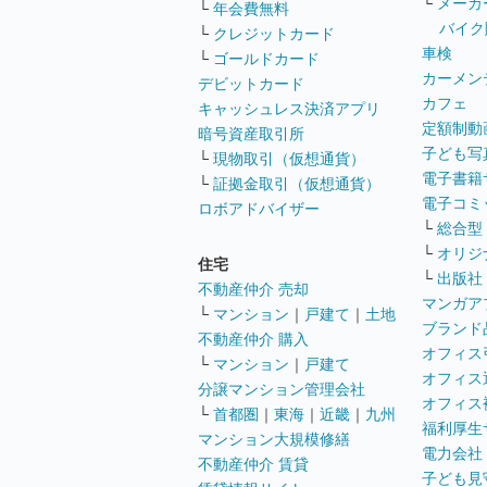
└
メーカ
└
年会費無料
バイク
└
クレジットカード
車検
└
ゴールドカード
カーメン
デビットカード
カフェ
キャッシュレス決済アプリ
定額制動
暗号資産取引所
子ども写
└
現物取引（仮想通貨）
電子書籍
└
証拠金取引（仮想通貨）
電子コミ
ロボアドバイザー
└
総合型
└
オリジ
住宅
└
出版社
不動産仲介 売却
マンガア
└
マンション
｜
戸建て
｜
土地
ブランド
不動産仲介 購入
オフィス
└
マンション
｜
戸建て
オフィス
分譲マンション管理会社
オフィス
└
首都圏
｜
東海
｜
近畿
｜
九州
福利厚生
マンション大規模修繕
電力会社
不動産仲介 賃貸
子ども見