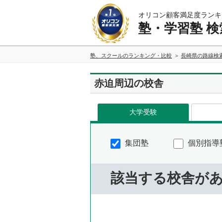
オリコン顧客満足度ランキ
塾・学習塾 検
塾、スクールのランキング・比較
長崎県の路線検
赤迫周辺の校舎
大学受験
集団塾
個別指導
該当する校舎が