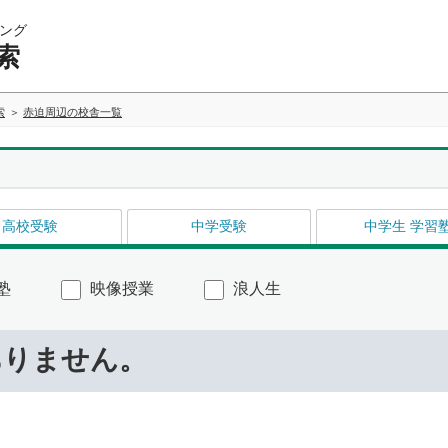
ング
索
索
赤迫周辺の校舎一覧
高校受験
中学受験
中学生 学習
塾
映像授業
浪人生
ありません。