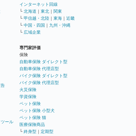
インターネット回線
遣
└
北海道
｜
東北
｜
関東
└
甲信越・北陸
｜
東海
｜
近畿
ス
└
中国・四国
｜
九州・沖縄
└
広域企業
専門家評価
ト
保険
自動車保険 ダイレクト型
自動車保険 代理店型
バイク保険 ダイレクト型
バイク保険 代理店型
広告
火災保険
学資保険
ペット保険
ペット保険 小型犬
ペット保険 猫
トツール
医療保険商品
└
終身型
｜
定期型