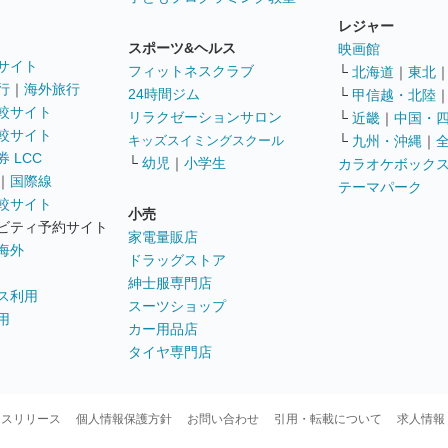
レジャー
スポーツ&ヘルス
映画館
サイト
フィットネスクラブ
└
北海道
｜
東北
行
｜
海外旅行
24時間ジム
└
甲信越・北陸
較サイト
リラクゼーションサロン
└
近畿
｜
中国・
較サイト
キッズスイミングスクール
└
九州・沖縄
｜
 LCC
└
幼児
｜
小学生
カラオケボック
｜
国際線
テーマパーク
較サイト
小売
ビティ予約サイト
家電量販店
海外
ドラッグストア
紳士服専門店
ス利用
スーツショップ
用
カー用品店
タイヤ専門店
ースリリース
個人情報保護方針
お問い合わせ
引用・転載について
求人情報