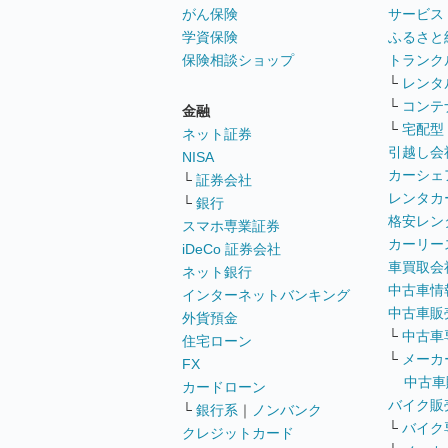
がん保険
サービス
学資保険
ふるさと
保険相談ショップ
トランク
└
レンタ
└
コンテ
金融
└
宅配型
ネット証券
引越し会
NISA
カーシェ
└
証券会社
レンタカ
└
銀行
格安レン
スマホ専業証券
カーリー
iDeCo 証券会社
車買取会
ネット銀行
中古車情
インターネットバンキング
中古車販
外貨預金
└
中古車
住宅ローン
└
メーカ
FX
中古車
カードローン
バイク販
└
銀行系
｜
ノンバンク
└
バイク
クレジットカード