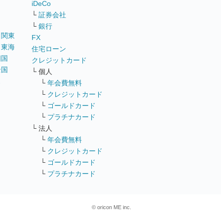
iDeCo
└
証券会社
└
銀行
｜
関東
FX
｜
東海
住宅ローン
四国
クレジットカード
全国
└ 個人
ス
└
年会費無料
└
クレジットカード
└
ゴールドカード
└
プラチナカード
└ 法人
└
年会費無料
└
クレジットカード
└
ゴールドカード
└
プラチナカード
© oricon ME inc.