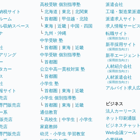
高校受験 個別指導塾
派遣会社
納税サイト
└
北海道
｜
東北
｜
北関東
工場・製造業派
ルーム
└
首都圏
｜
甲信越・北陸
派遣求人サイト
ル収納スペース
└
東海
｜
近畿
｜
中国・四国
求人情報サービ
ナ
└
九州・沖縄
転職サイト
（採用担当向け）
中学受験 塾
新卒採用サイト
社
└
首都圏
｜
東海
｜
近畿
（採用担当向け）
アリング
中学受験 個別指導塾
新卒エージェン
（採用担当向け）
ー
└
首都圏
人材紹介会社
タカー
公立中高一貫校対策 塾
（採用担当向け）
ス
└
首都圏
人材派遣会社
（採用担当向け）
社
小学生 塾
アルバイト求人
報サイト
└
首都圏
｜
東海
｜
近畿
売店
小学生 個別指導塾
ビジネス
専門販売店
└
首都圏
｜
東海
｜
近畿
法人カーリース
ー系
通信教育
ネット印刷通販
販売店
└
高校生
｜
中学生
｜
小学生
ビジネスチャッ
売店
家庭教師
Web会議ツール
専門販売店
幼児・小学生 学習教室
企業研修