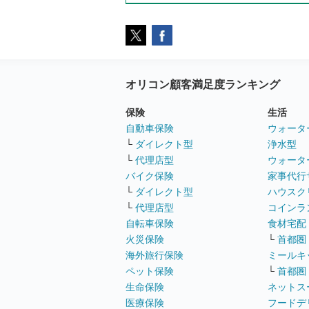
オリコン顧客満足度ランキング
保険
生活
自動車保険
ウォータ
└
ダイレクト型
浄水型
└
代理店型
ウォータ
バイク保険
家事代行
└
ダイレクト型
ハウスク
└
代理店型
コインラ
自転車保険
食材宅配
火災保険
└
首都圏
海外旅行保険
ミールキ
ペット保険
└
首都圏
生命保険
ネットス
医療保険
フードデ