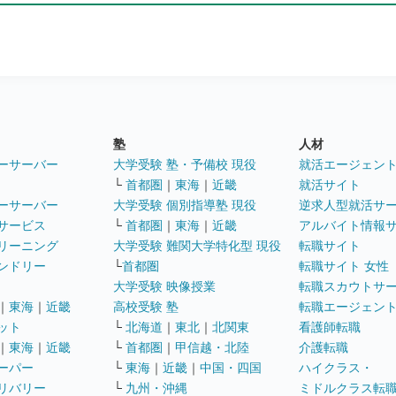
塾
人材
ーサーバー
大学受験 塾・予備校 現役
就活エージェン
└
首都圏
｜
東海
｜
近畿
就活サイト
ーサーバー
大学受験 個別指導塾 現役
逆求人型就活サ
サービス
└
首都圏
｜
東海
｜
近畿
アルバイト情報
リーニング
大学受験 難関大学特化型 現役
転職サイト
ンドリー
└
首都圏
転職サイト 女性
大学受験 映像授業
転職スカウトサ
｜
東海
｜
近畿
高校受験 塾
転職エージェン
ット
└
北海道
｜
東北
｜
北関東
看護師転職
｜
東海
｜
近畿
└
首都圏
｜
甲信越・北陸
介護転職
ーパー
└
東海
｜
近畿
｜
中国・四国
ハイクラス・
リバリー
└
九州・沖縄
ミドルクラス転