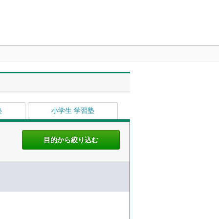
塾
小学生 学習塾