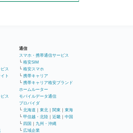
通信
ト
スマホ・携帯通信サービス
└
格安SIM
ービス
└
格安スマホ
サイト
└
携帯キャリア
└
携帯キャリア格安ブランド
ホームルーター
ービス
モバイルデータ通信
ト
プロバイダ
└
北海道
｜
東北
｜
関東
｜
東海
└
甲信越・北陸
｜
近畿
｜
中国
└
四国
｜
九州・沖縄
職
└
広域企業