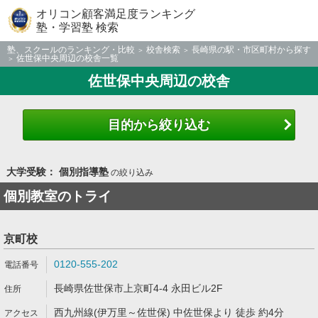
オリコン顧客満足度ランキング
塾・学習塾 検索
塾、スクールのランキング・比較
校舎検索
長崎県の駅・市区町村から探す
佐世保中央周辺の校舎一覧
佐世保中央周辺の校舎
目的から絞り込む
大学受験： 個別指導塾
の絞り込み
個別教室のトライ
京町校
0120-555-202
長崎県佐世保市上京町4-4 永田ビル2F
西九州線(伊万里～佐世保) 中佐世保より 徒歩 約4分