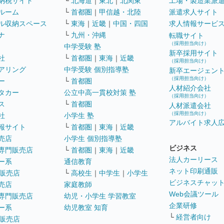
納税サイト
└
北海道
｜
東北
｜
北関東
工場・製造業派
ルーム
└
首都圏
｜
甲信越・北陸
派遣求人サイト
ル収納スペース
└
東海
｜
近畿
｜
中国・四国
求人情報サービ
ナ
└
九州・沖縄
転職サイト
（採用担当向け）
中学受験 塾
新卒採用サイト
社
└
首都圏
｜
東海
｜
近畿
（採用担当向け）
アリング
中学受験 個別指導塾
新卒エージェン
（採用担当向け）
ー
└
首都圏
人材紹介会社
タカー
公立中高一貫校対策 塾
（採用担当向け）
ス
└
首都圏
人材派遣会社
（採用担当向け）
社
小学生 塾
アルバイト求人
報サイト
└
首都圏
｜
東海
｜
近畿
売店
小学生 個別指導塾
ビジネス
専門販売店
└
首都圏
｜
東海
｜
近畿
法人カーリース
ー系
通信教育
ネット印刷通販
販売店
└
高校生
｜
中学生
｜
小学生
ビジネスチャッ
売店
家庭教師
Web会議ツール
専門販売店
幼児・小学生 学習教室
企業研修
ー系
幼児教室 知育
└
経営者向け
販売店