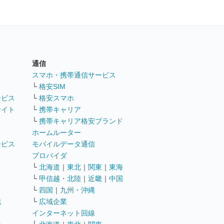
通信
ト
スマホ・携帯通信サービス
└
格安SIM
ービス
└
格安スマホ
サイト
└
携帯キャリア
└
携帯キャリア格安ブランド
ホームルーター
ービス
モバイルデータ通信
ト
プロバイダ
└
北海道
｜
東北
｜
関東
｜
東海
└
甲信越・北陸
｜
近畿
｜
中国
└
四国
｜
九州・沖縄
職
└
広域企業
インターネット回線