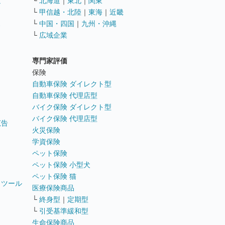
遣
└
北海道
｜
東北
｜
関東
└
甲信越・北陸
｜
東海
｜
近畿
ス
└
中国・四国
｜
九州・沖縄
└
広域企業
専門家評価
ト
保険
自動車保険 ダイレクト型
自動車保険 代理店型
バイク保険 ダイレクト型
バイク保険 代理店型
広告
火災保険
学資保険
ペット保険
ペット保険 小型犬
ペット保険 猫
トツール
医療保険商品
└
終身型
｜
定期型
└
引受基準緩和型
生命保険商品