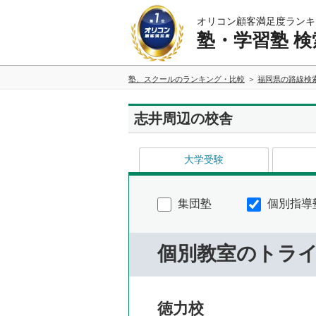
オリコン顧客満足度ランキ
塾・学習塾 検
塾、スクールのランキング・比較
福岡県の路線検
志井周辺の校舎
大学受験
集団塾
個別指導
個別教室のトラ
徳力校