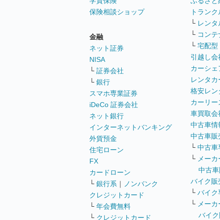
学資保険
ふるさと
保険相談ショップ
トランク
└
レンタ
└
コンテ
金融
└
宅配型
ネット証券
引越し会
NISA
カーシェ
└
証券会社
レンタカ
└
銀行
格安レン
スマホ専業証券
カーリー
iDeCo 証券会社
車買取会
ネット銀行
中古車情
インターネットバンキング
中古車販
外貨預金
└
中古車
住宅ローン
└
メーカ
FX
中古車
カードローン
バイク販
└
銀行系
｜
ノンバンク
└
バイク
クレジットカード
└
メーカ
└
年会費無料
バイク
└
クレジットカード