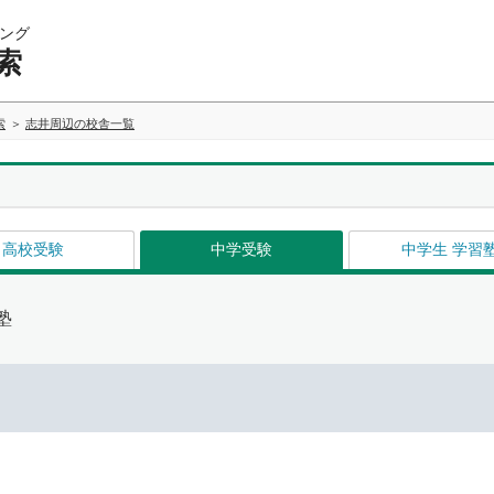
ング
索
索
志井周辺の校舎一覧
高校受験
中学受験
中学生 学習
塾
イ