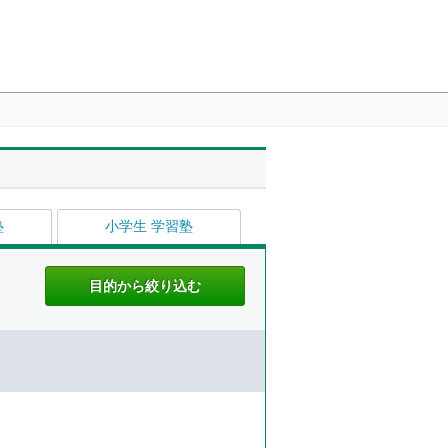
塾
小学生 学習塾