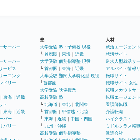
塾
人材
ーサーバー
大学受験 塾・予備校 現役
就活エージェン
└
首都圏
｜
東海
｜
近畿
就活サイト
ーサーバー
大学受験 個別指導塾 現役
逆求人型就活サ
サービス
└
首都圏
｜
東海
｜
近畿
アルバイト情報
リーニング
大学受験 難関大学特化型 現役
転職サイト
ンドリー
└
首都圏
転職サイト 女性
大学受験 映像授業
転職スカウトサ
｜
東海
｜
近畿
高校受験 塾
転職エージェン
ット
└
北海道
｜
東北
｜
北関東
看護師転職
｜
東海
｜
近畿
└
首都圏
｜
甲信越・北陸
介護転職
ーパー
└
東海
｜
近畿
｜
中国・四国
ハイクラス・
リバリー
└
九州・沖縄
ミドルクラス転
高校受験 個別指導塾
派遣会社