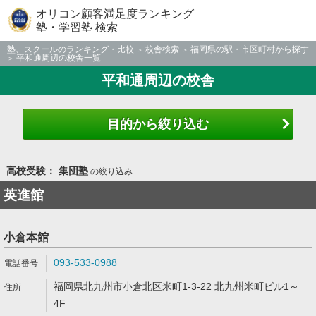
オリコン顧客満足度ランキング
塾・学習塾 検索
塾、スクールのランキング・比較
校舎検索
福岡県の駅・市区町村から探す
平和通周辺の校舎一覧
平和通周辺の校舎
目的から絞り込む
高校受験： 集団塾
の絞り込み
英進館
小倉本館
093-533-0988
福岡県北九州市小倉北区米町1-3-22 北九州米町ビル1～
4F