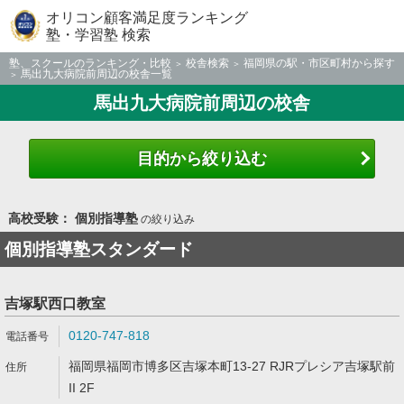
オリコン顧客満足度ランキング
塾・学習塾 検索
塾、スクールのランキング・比較
校舎検索
福岡県の駅・市区町村から探す
馬出九大病院前周辺の校舎一覧
馬出九大病院前周辺の校舎
目的から絞り込む
高校受験： 個別指導塾
の絞り込み
個別指導塾スタンダード
吉塚駅西口教室
0120-747-818
福岡県福岡市博多区吉塚本町13-27 RJRプレシア吉塚駅前
II 2F