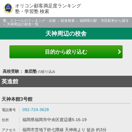
オリコン顧客満足度ランキング
塾・学習塾 検索
塾、スクールのランキング・比較
校舎検索
福岡県の駅・市区町村から探す
天神周辺の校舎一覧
天神周辺の校舎
目的から絞り込む
高校受験： 集団塾
の絞り込み
英進館
天神本館3号館
092-724-3628
福岡県福岡市中央区渡辺通5-16-19
福岡市営地下鉄七隈線 天神南より 徒歩 約3分