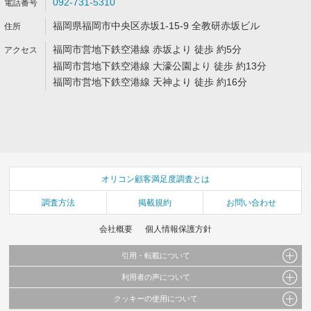
092-731-5310
福岡県福岡市中央区赤坂1-15-9 全教研赤坂ビル
福岡市営地下鉄空港線 赤坂より 徒歩 約5分
福岡市営地下鉄空港線 大濠公園より 徒歩 約13分
福岡市営地下鉄空港線 天神より 徒歩 約16分
オリコン顧客満足度調査とは
調査方法
掲載規約
お問い合わせ
会社概要
個人情報保護方針
引用・転載について
利用者の声について
当サイトで公開されている情報（文字、写真、イラスト、画像データ等）及びこれらの配
置・編集および構造などについての著作権は株式会社oricon MEに帰属しております。
クッキーの使用について
当サイトに掲載している内容はすべてサービスの利用者が提出された見解・感想です。
これらの情報を権利者の許可なく無断転載・複製などの二次利用を行うことは固く禁じて