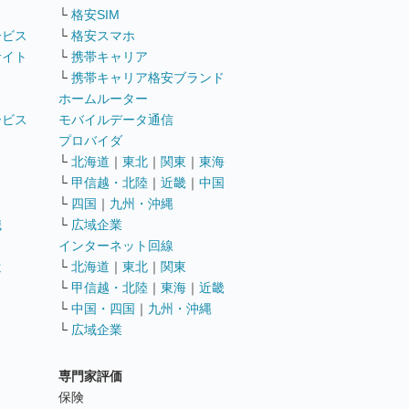
└
格安SIM
ービス
└
格安スマホ
サイト
└
携帯キャリア
└
携帯キャリア格安ブランド
ホームルーター
ービス
モバイルデータ通信
ト
プロバイダ
└
北海道
｜
東北
｜
関東
｜
東海
└
甲信越・北陸
｜
近畿
｜
中国
└
四国
｜
九州・沖縄
職
└
広域企業
インターネット回線
遣
└
北海道
｜
東北
｜
関東
└
甲信越・北陸
｜
東海
｜
近畿
ス
└
中国・四国
｜
九州・沖縄
└
広域企業
専門家評価
ト
保険