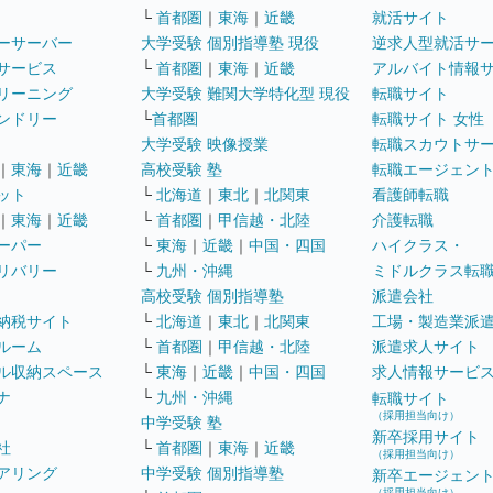
└
首都圏
｜
東海
｜
近畿
就活サイト
ーサーバー
大学受験 個別指導塾 現役
逆求人型就活サ
サービス
└
首都圏
｜
東海
｜
近畿
アルバイト情報
リーニング
大学受験 難関大学特化型 現役
転職サイト
ンドリー
└
首都圏
転職サイト 女性
大学受験 映像授業
転職スカウトサ
｜
東海
｜
近畿
高校受験 塾
転職エージェン
ット
└
北海道
｜
東北
｜
北関東
看護師転職
｜
東海
｜
近畿
└
首都圏
｜
甲信越・北陸
介護転職
ーパー
└
東海
｜
近畿
｜
中国・四国
ハイクラス・
リバリー
└
九州・沖縄
ミドルクラス転
高校受験 個別指導塾
派遣会社
納税サイト
└
北海道
｜
東北
｜
北関東
工場・製造業派
ルーム
└
首都圏
｜
甲信越・北陸
派遣求人サイト
ル収納スペース
└
東海
｜
近畿
｜
中国・四国
求人情報サービ
ナ
└
九州・沖縄
転職サイト
（採用担当向け）
中学受験 塾
新卒採用サイト
社
└
首都圏
｜
東海
｜
近畿
（採用担当向け）
アリング
中学受験 個別指導塾
新卒エージェン
（採用担当向け）