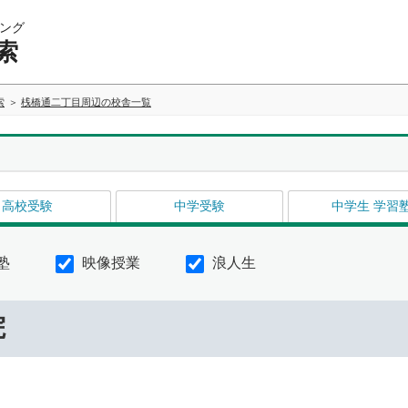
ング
索
索
桟橋通二丁目周辺の校舎一覧
高校受験
中学受験
中学生 学習
塾
映像授業
浪人生
院