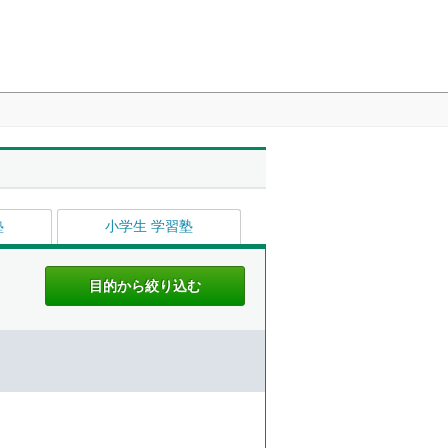
塾
小学生 学習塾