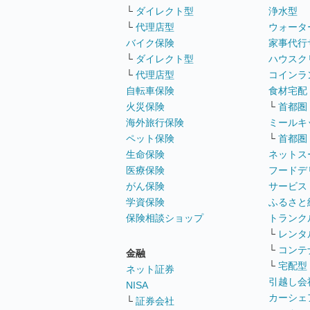
└
ダイレクト型
浄水型
└
代理店型
ウォータ
バイク保険
家事代行
└
ダイレクト型
ハウスク
└
代理店型
コインラ
自転車保険
食材宅配
火災保険
└
首都圏
海外旅行保険
ミールキ
ペット保険
└
首都圏
生命保険
ネットス
医療保険
フードデ
がん保険
サービス
学資保険
ふるさと
保険相談ショップ
トランク
└
レンタ
└
コンテ
金融
└
宅配型
ネット証券
引越し会
NISA
カーシェ
└
証券会社