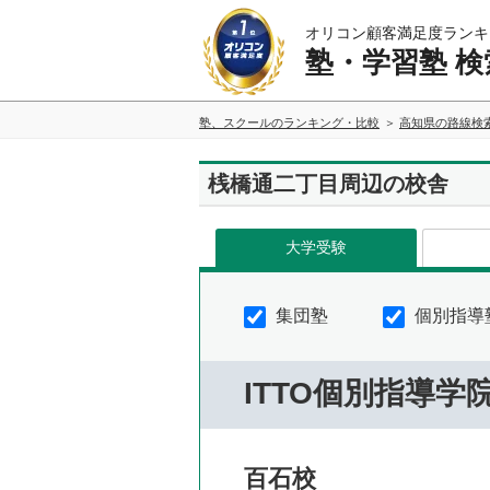
オリコン顧客満足度ランキ
塾・学習塾 検
塾、スクールのランキング・比較
高知県の路線検
桟橋通二丁目周辺の校舎
大学受験
集団塾
個別指導
ITTO個別指導学
百石校