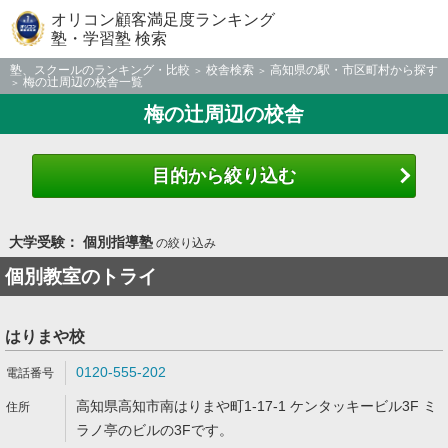
オリコン顧客満足度ランキング
塾・学習塾 検索
塾、スクールのランキング・比較
校舎検索
高知県の駅・市区町村から探す
梅の辻周辺の校舎一覧
梅の辻周辺の校舎
目的から絞り込む
大学受験： 個別指導塾
の絞り込み
個別教室のトライ
はりまや校
0120-555-202
高知県高知市南はりまや町1-17-1 ケンタッキービル3F ミ
ラノ亭のビルの3Fです。