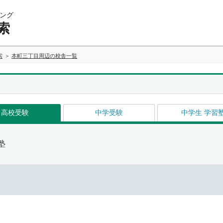
ング
索
索
本町三丁目周辺の校舎一覧
高校受験
中学受験
中学生 学習
塾