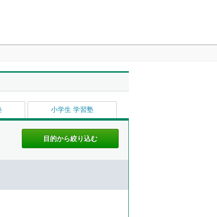
塾
小学生 学習塾