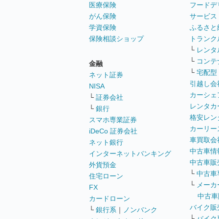
医療保険
フードデ
がん保険
サービス
学資保険
ふるさと
保険相談ショップ
トランク
└
レンタ
└
コンテ
金融
└
宅配型
ネット証券
引越し会
NISA
カーシェ
└
証券会社
レンタカ
└
銀行
格安レン
スマホ専業証券
カーリー
iDeCo 証券会社
車買取会
ネット銀行
中古車情
インターネットバンキング
中古車販
外貨預金
└
中古車
住宅ローン
└
メーカ
FX
中古車
カードローン
バイク販
└
銀行系
｜
ノンバンク
└
バイク