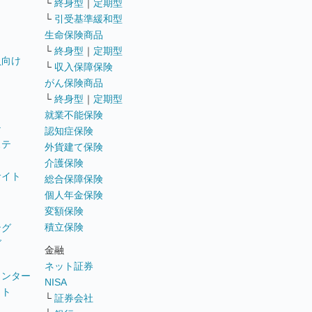
└
終身型
｜
定期型
└
引受基準緩和型
生命保険商品
└
終身型
｜
定期型
員向け
└
収入保障保険
がん保険商品
└
終身型
｜
定期型
就業不能保険
テ
認知症保険
ステ
外貨建て保険
介護保険
サイト
総合保障保険
個人年金保険
変額保険
積立保険
ング
グ
金融
ネット証券
ウンター
NISA
イト
└
証券会社
リ