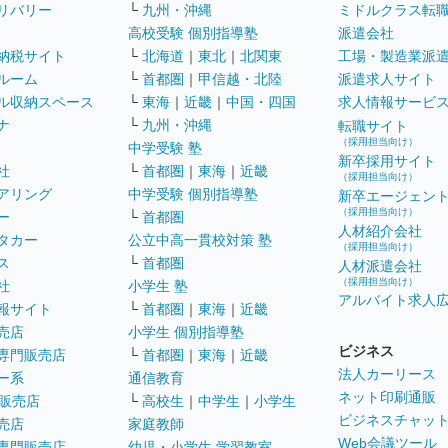
リバリー
└
九州・沖縄
ミドルクラス転
高校受験 個別指導塾
派遣会社
納税サイト
└
北海道
｜
東北
｜
北関東
工場・製造業派
ルーム
└
首都圏
｜
甲信越・北陸
派遣求人サイト
ル収納スペース
└
東海
｜
近畿
｜
中国・四国
求人情報サービ
ナ
└
九州・沖縄
転職サイト
（採用担当向け）
中学受験 塾
新卒採用サイト
社
└
首都圏
｜
東海
｜
近畿
（採用担当向け）
アリング
中学受験 個別指導塾
新卒エージェン
（採用担当向け）
ー
└
首都圏
人材紹介会社
タカー
公立中高一貫校対策 塾
（採用担当向け）
ス
└
首都圏
人材派遣会社
（採用担当向け）
社
小学生 塾
アルバイト求人
報サイト
└
首都圏
｜
東海
｜
近畿
売店
小学生 個別指導塾
ビジネス
専門販売店
└
首都圏
｜
東海
｜
近畿
法人カーリース
ー系
通信教育
ネット印刷通販
販売店
└
高校生
｜
中学生
｜
小学生
ビジネスチャッ
売店
家庭教師
Web会議ツール
専門販売店
幼児・小学生 学習教室