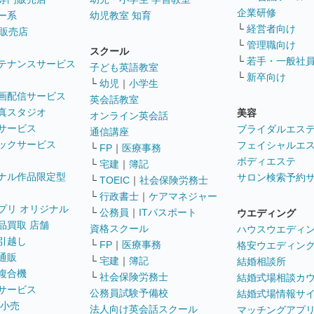
企業研修
ー系
幼児教室 知育
└
経営者向け
販売店
└
管理職向け
スクール
└
若手・一般社
テナンスサービス
子ども英語教室
└
新卒向け
└
幼児
｜
小学生
画配信サービス
英会話教室
真スタジオ
美容
オンライン英会話
サービス
ブライダルエス
通信講座
ックサービス
フェイシャルエ
└
FP
｜
医療事務
ボディエステ
└
宅建
｜
簿記
ナル作品限定型
サロン検索予約
└
TOEIC
｜
社会保険労務士
└
行政書士
｜
ケアマネジャー
プリ オリジナル
└
公務員
｜
ITパスポート
ウエディング
品買取 店舗
資格スクール
ハウスウエディ
引越し
└
FP
｜
医療事務
格安ウエディン
通販
└
宅建
｜
簿記
結婚相談所
複合機
└
社会保険労務士
結婚式場相談カ
サービス
公務員試験予備校
結婚式場情報サ
 小売
法人向け英会話スクール
マッチングアプ