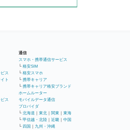
通信
ト
スマホ・携帯通信サービス
└
格安SIM
ービス
└
格安スマホ
サイト
└
携帯キャリア
└
携帯キャリア格安ブランド
ホームルーター
ービス
モバイルデータ通信
ト
プロバイダ
└
北海道
｜
東北
｜
関東
｜
東海
└
甲信越・北陸
｜
近畿
｜
中国
└
四国
｜
九州・沖縄