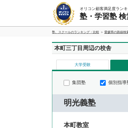
オリコン顧客満足度ランキ
塾・学習塾 検
塾、スクールのランキング・比較
愛媛県の路線検
本町三丁目周辺の校舎
大学受験
集団塾
個別指導
明光義塾
本町教室