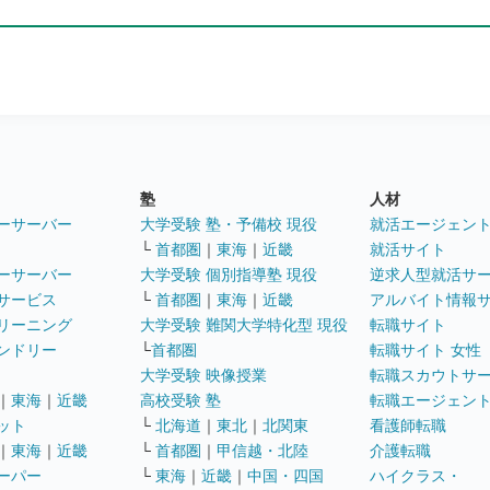
塾
人材
ーサーバー
大学受験 塾・予備校 現役
就活エージェン
└
首都圏
｜
東海
｜
近畿
就活サイト
ーサーバー
大学受験 個別指導塾 現役
逆求人型就活サ
サービス
└
首都圏
｜
東海
｜
近畿
アルバイト情報
リーニング
大学受験 難関大学特化型 現役
転職サイト
ンドリー
└
首都圏
転職サイト 女性
大学受験 映像授業
転職スカウトサ
｜
東海
｜
近畿
高校受験 塾
転職エージェン
ット
└
北海道
｜
東北
｜
北関東
看護師転職
｜
東海
｜
近畿
└
首都圏
｜
甲信越・北陸
介護転職
ーパー
└
東海
｜
近畿
｜
中国・四国
ハイクラス・