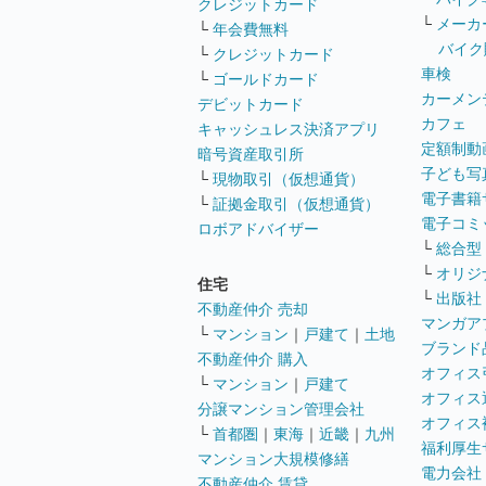
クレジットカード
└
メーカ
└
年会費無料
バイク
└
クレジットカード
車検
└
ゴールドカード
カーメン
デビットカード
カフェ
キャッシュレス決済アプリ
定額制動
暗号資産取引所
子ども写
└
現物取引（仮想通貨）
電子書籍
└
証拠金取引（仮想通貨）
電子コミ
ロボアドバイザー
└
総合型
└
オリジ
住宅
└
出版社
不動産仲介 売却
マンガア
└
マンション
｜
戸建て
｜
土地
ブランド
不動産仲介 購入
オフィス
└
マンション
｜
戸建て
オフィス
分譲マンション管理会社
オフィス
└
首都圏
｜
東海
｜
近畿
｜
九州
福利厚生
マンション大規模修繕
電力会社
不動産仲介 賃貸