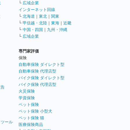
職
└
広域企業
インターネット回線
遣
└
北海道
｜
東北
｜
関東
└
甲信越・北陸
｜
東海
｜
近畿
ス
└
中国・四国
｜
九州・沖縄
└
広域企業
専門家評価
ト
保険
自動車保険 ダイレクト型
自動車保険 代理店型
バイク保険 ダイレクト型
バイク保険 代理店型
広告
火災保険
学資保険
ペット保険
ペット保険 小型犬
ペット保険 猫
トツール
医療保険商品