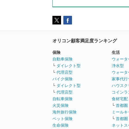
オリコン顧客満足度ランキング
保険
生活
自動車保険
ウォータ
└
ダイレクト型
浄水型
└
代理店型
ウォータ
バイク保険
家事代行
└
ダイレクト型
ハウスク
└
代理店型
コインラ
自転車保険
食材宅配
火災保険
└
首都圏
海外旅行保険
ミールキ
ペット保険
└
首都圏
生命保険
ネットス