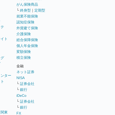
がん保険商品
└
終身型
｜
定期型
就業不能保険
テ
認知症保険
ステ
外貨建て保険
介護保険
サイト
総合保障保険
個人年金保険
変額保険
積立保険
ング
グ
金融
ネット証券
ウンター
NISA
イト
└
証券会社
リ
└
銀行
iDeCo
└
証券会社
└
銀行
｜
関東
FX