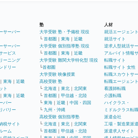
塾
人材
ーサーバー
大学受験 塾・予備校 現役
就活エージェン
└
首都圏
｜
東海
｜
近畿
就活サイト
ーサーバー
大学受験 個別指導塾 現役
逆求人型就活サ
サービス
└
首都圏
｜
東海
｜
近畿
アルバイト情報
リーニング
大学受験 難関大学特化型 現役
転職サイト
ンドリー
└
首都圏
転職サイト 女性
大学受験 映像授業
転職スカウトサ
｜
東海
｜
近畿
高校受験 塾
転職エージェン
ット
└
北海道
｜
東北
｜
北関東
看護師転職
｜
東海
｜
近畿
└
首都圏
｜
甲信越・北陸
介護転職
ーパー
└
東海
｜
近畿
｜
中国・四国
ハイクラス・
リバリー
└
九州・沖縄
ミドルクラス転
高校受験 個別指導塾
派遣会社
納税サイト
└
北海道
｜
東北
｜
北関東
工場・製造業派
ルーム
└
首都圏
｜
甲信越・北陸
派遣求人サイト