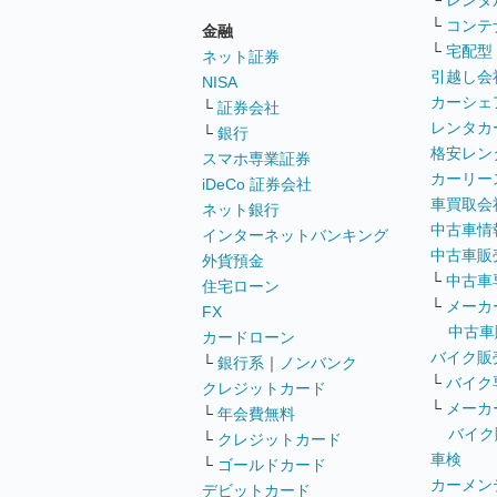
└
レンタ
└
コンテ
金融
└
宅配型
ネット証券
引越し会
NISA
カーシェ
└
証券会社
レンタカ
└
銀行
格安レン
スマホ専業証券
カーリー
iDeCo 証券会社
車買取会
ネット銀行
中古車情
インターネットバンキング
中古車販
外貨預金
└
中古車
住宅ローン
└
メーカ
FX
中古車
カードローン
バイク販
└
銀行系
｜
ノンバンク
└
バイク
クレジットカード
└
メーカ
└
年会費無料
バイク
└
クレジットカード
車検
└
ゴールドカード
カーメン
デビットカード