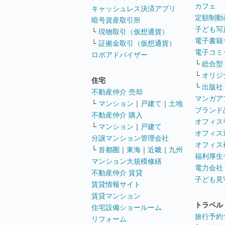
カフェ
キャッシュレス決済アプリ
定額制動
暗号資産取引所
子ども写
└
現物取引（仮想通貨）
電子書籍
└
証拠金取引（仮想通貨）
電子コミ
ロボアドバイザー
└
総合型
└
オリジ
住宅
└
出版社
不動産仲介 売却
マンガア
└
マンション
｜
戸建て
｜
土地
ブランド
不動産仲介 購入
オフィス
└
マンション
｜
戸建て
オフィス
分譲マンション管理会社
オフィス
└
首都圏
｜
東海
｜
近畿
｜
九州
福利厚生
マンション大規模修繕
電力会社
不動産仲介 賃貸
子ども見
賃貸情報サイト
賃貸マンション
トラベル
住宅設備ショールーム
旅行予約
リフォーム