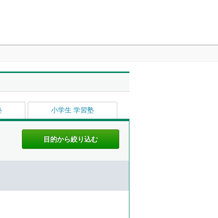
塾
小学生 学習塾