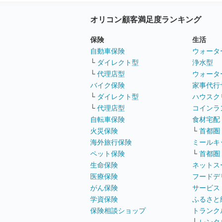
オリコン顧客満足度ランキング
保険
生活
自動車保険
ウォータ
└
ダイレクト型
浄水型
└
代理店型
ウォータ
バイク保険
家事代行
└
ダイレクト型
ハウスク
└
代理店型
コインラ
自転車保険
食材宅配
火災保険
└
首都圏
海外旅行保険
ミールキ
ペット保険
└
首都圏
生命保険
ネットス
医療保険
フードデ
がん保険
サービス
学資保険
ふるさと
保険相談ショップ
トランク