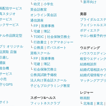
└
新卒向け
└
幼児
｜
小学生
画配信サービス
英会話教室
真スタジオ
美容
オンライン英会話
サービス
ブライダルエス
通信講座
ックサービス
フェイシャルエ
└
FP
｜
医療事務
ボディエステ
└
宅建
｜
簿記
ナル作品限定型
サロン検索予約
└
TOEIC
｜
社会保険労務士
└
行政書士
｜
ケアマネジャー
プリ オリジナル
└
公務員
｜
ITパスポート
ウエディング
品買取 店舗
資格スクール
ハウスウエディ
引越し
└
FP
｜
医療事務
格安ウエディン
通販
└
宅建
｜
簿記
結婚相談所
複合機
└
社会保険労務士
結婚式場相談カ
サービス
公務員試験予備校
結婚式場情報サ
 小売
法人向け英会話スクール
マッチングアプ
守りGPS
子どもプログラミング教室
レジャー
スポーツ&ヘルス
映画館
サイト
フィットネスクラブ
└
北海道
｜
東北