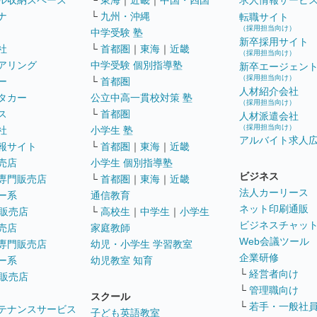
ル収納スペース
└
東海
｜
近畿
｜
中国・四国
求人情報サービ
ナ
└
九州・沖縄
転職サイト
（採用担当向け）
中学受験 塾
新卒採用サイト
社
└
首都圏
｜
東海
｜
近畿
（採用担当向け）
アリング
中学受験 個別指導塾
新卒エージェン
（採用担当向け）
ー
└
首都圏
人材紹介会社
タカー
公立中高一貫校対策 塾
（採用担当向け）
ス
└
首都圏
人材派遣会社
（採用担当向け）
社
小学生 塾
アルバイト求人
報サイト
└
首都圏
｜
東海
｜
近畿
売店
小学生 個別指導塾
ビジネス
専門販売店
└
首都圏
｜
東海
｜
近畿
法人カーリース
ー系
通信教育
ネット印刷通販
販売店
└
高校生
｜
中学生
｜
小学生
ビジネスチャッ
売店
家庭教師
Web会議ツール
専門販売店
幼児・小学生 学習教室
企業研修
ー系
幼児教室 知育
└
経営者向け
販売店
└
管理職向け
スクール
└
若手・一般社
テナンスサービス
子ども英語教室