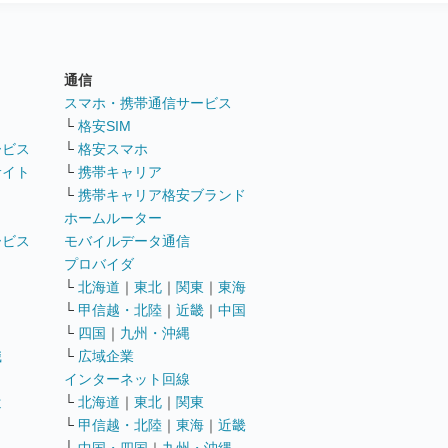
通信
ト
スマホ・携帯通信サービス
└
格安SIM
ービス
└
格安スマホ
サイト
└
携帯キャリア
└
携帯キャリア格安ブランド
ホームルーター
ービス
モバイルデータ通信
ト
プロバイダ
└
北海道
｜
東北
｜
関東
｜
東海
└
甲信越・北陸
｜
近畿
｜
中国
└
四国
｜
九州・沖縄
職
└
広域企業
インターネット回線
遣
└
北海道
｜
東北
｜
関東
└
甲信越・北陸
｜
東海
｜
近畿