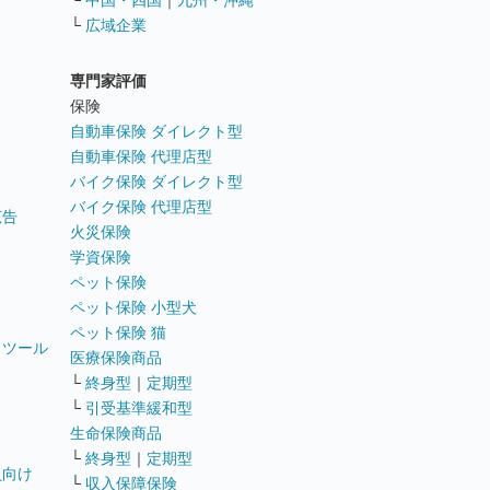
ス
└
中国・四国
｜
九州・沖縄
└
広域企業
専門家評価
ト
保険
自動車保険 ダイレクト型
自動車保険 代理店型
バイク保険 ダイレクト型
バイク保険 代理店型
広告
火災保険
学資保険
ペット保険
ペット保険 小型犬
ペット保険 猫
トツール
医療保険商品
└
終身型
｜
定期型
└
引受基準緩和型
生命保険商品
└
終身型
｜
定期型
員向け
└
収入保障保険