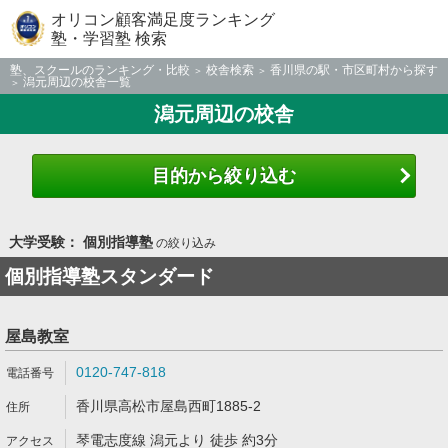
オリコン顧客満足度ランキング
塾・学習塾 検索
塾、スクールのランキング・比較
校舎検索
香川県の駅・市区町村から探す
潟元周辺の校舎一覧
潟元周辺の校舎
目的から絞り込む
大学受験： 個別指導塾
の絞り込み
個別指導塾スタンダード
屋島教室
0120-747-818
香川県高松市屋島西町1885-2
琴電志度線 潟元より 徒歩 約3分