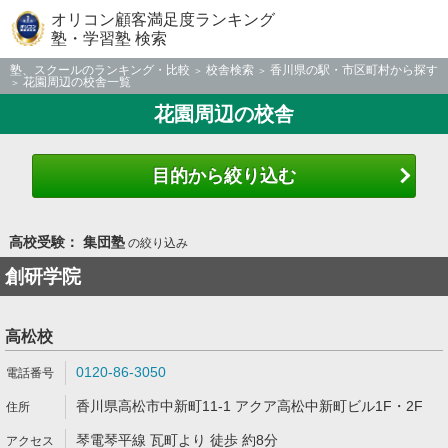
オリコン顧客満足度ランキング
塾・学習塾 検索
塾、スクールのランキング・比較
校舎検索
香川県の駅・市区町村から探す
花園周辺の校舎一覧
花園周辺の校舎
目的から絞り込む
高校受験： 集団塾
の絞り込み
創研学院
高松校
0120-86-3050
香川県高松市中新町11-1 アクア高松中新町ビル1F・2F
琴電琴平線 瓦町より 徒歩 約8分