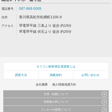
087-868-5005
香川県高松市松縄町1105-9
琴電琴平線 三条より 徒歩 約19分
琴電琴平線 伏石より 徒歩 約20分
オリコン顧客満足度調査とは
調査方法
掲載規約
お問い合わせ
会社概要
個人情報保護方針
引用・転載について
利用者の声について
当サイトで公開されている情報（文字、写真、イラスト、画像データ等）及びこれらの配
置・編集および構造などについての著作権は株式会社oricon MEに帰属しております。
クッキーの使用について
当サイトに掲載している内容はすべてサービスの利用者が提出された見解・感想です。
これらの情報を権利者の許可なく無断転載・複製などの二次利用を行うことは固く禁じて