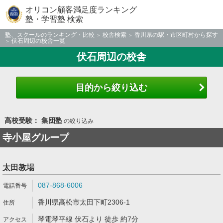
オリコン顧客満足度ランキング
塾・学習塾 検索
塾、スクールのランキング・比較
校舎検索
香川県の駅・市区町村から探す
伏石周辺の校舎一覧
伏石周辺の校舎
目的から絞り込む
高校受験： 集団塾
の絞り込み
寺小屋グループ
太田教場
087-868-6006
香川県高松市太田下町2306-1
琴電琴平線 伏石より 徒歩 約7分