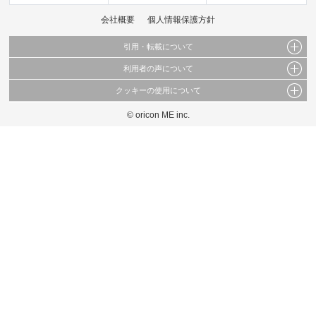
会社概要
個人情報保護方針
引用・転載について
利用者の声について
当サイトで公開されている情報（文字、写真、イラスト、画像データ等）及びこれらの配
置・編集および構造などについての著作権は株式会社oricon MEに帰属しております。
クッキーの使用について
当サイトに掲載している内容はすべてサービスの利用者が提出された見解・感想です。
これらの情報を権利者の許可なく無断転載・複製などの二次利用を行うことは固く禁じて
弊社が内容について正確性を含め一切保証するものではありません。
おります。
© oricon ME inc.
このサイトでは Cookie を使用して、ユーザーに合わせたコンテンツや広告の表示、ソー
弊社の見解・ 意見ではないことをご理解いただいた上でご覧ください。
シャル メディア機能の提供、広告の表示回数やクリック数の測定を行っています。
また、ユーザーによるサイトの利用状況についても情報を収集し、ソーシャル メディア
や広告配信、データ解析の各パートナーに提供しています。
各パートナーは、この情報とユーザーが各パートナーに提供した他の情報や、ユーザーが
各パートナーのサービスを使用したときに収集した他の情報を組み合わせて使用すること
があります。