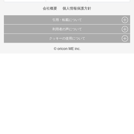
会社概要
個人情報保護方針
引用・転載について
利用者の声について
当サイトで公開されている情報（文字、写真、イラスト、画像データ等）及びこれらの配
置・編集および構造などについての著作権は株式会社oricon MEに帰属しております。
クッキーの使用について
当サイトに掲載している内容はすべてサービスの利用者が提出された見解・感想です。
これらの情報を権利者の許可なく無断転載・複製などの二次利用を行うことは固く禁じて
弊社が内容について正確性を含め一切保証するものではありません。
おります。
© oricon ME inc.
このサイトでは Cookie を使用して、ユーザーに合わせたコンテンツや広告の表示、ソー
弊社の見解・ 意見ではないことをご理解いただいた上でご覧ください。
シャル メディア機能の提供、広告の表示回数やクリック数の測定を行っています。
また、ユーザーによるサイトの利用状況についても情報を収集し、ソーシャル メディア
や広告配信、データ解析の各パートナーに提供しています。
各パートナーは、この情報とユーザーが各パートナーに提供した他の情報や、ユーザーが
各パートナーのサービスを使用したときに収集した他の情報を組み合わせて使用すること
があります。