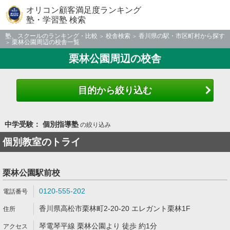
オリコン顧客満足度ランキング
塾・学習塾 検索
塾、スクールのランキング・比較
校舎検索
香川県の駅・市区町村から探す
栗林公園周辺の校舎一覧
栗林公園周辺の校舎
目的から絞り込む
中学受験： 個別指導塾
の絞り込み
個別教室のトライ
栗林公園駅前校
0120-555-202
香川県高松市栗林町2-20-20 エレガント栗林1F
琴電琴平線 栗林公園より 徒歩 約1分