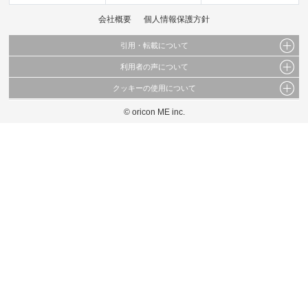
会社概要
個人情報保護方針
引用・転載について
利用者の声について
当サイトで公開されている情報（文字、写真、イラスト、画像データ等）及びこれらの配
置・編集および構造などについての著作権は株式会社oricon MEに帰属しております。
クッキーの使用について
当サイトに掲載している内容はすべてサービスの利用者が提出された見解・感想です。
これらの情報を権利者の許可なく無断転載・複製などの二次利用を行うことは固く禁じて
弊社が内容について正確性を含め一切保証するものではありません。
おります。
© oricon ME inc.
このサイトでは Cookie を使用して、ユーザーに合わせたコンテンツや広告の表示、ソー
弊社の見解・ 意見ではないことをご理解いただいた上でご覧ください。
シャル メディア機能の提供、広告の表示回数やクリック数の測定を行っています。
また、ユーザーによるサイトの利用状況についても情報を収集し、ソーシャル メディア
や広告配信、データ解析の各パートナーに提供しています。
各パートナーは、この情報とユーザーが各パートナーに提供した他の情報や、ユーザーが
各パートナーのサービスを使用したときに収集した他の情報を組み合わせて使用すること
があります。