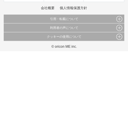
会社概要
個人情報保護方針
引用・転載について
利用者の声について
当サイトで公開されている情報（文字、写真、イラスト、画像データ等）及びこれらの配
置・編集および構造などについての著作権は株式会社oricon MEに帰属しております。
クッキーの使用について
当サイトに掲載している内容はすべてサービスの利用者が提出された見解・感想です。
これらの情報を権利者の許可なく無断転載・複製などの二次利用を行うことは固く禁じて
弊社が内容について正確性を含め一切保証するものではありません。
おります。
© oricon ME inc.
このサイトでは Cookie を使用して、ユーザーに合わせたコンテンツや広告の表示、ソー
弊社の見解・ 意見ではないことをご理解いただいた上でご覧ください。
シャル メディア機能の提供、広告の表示回数やクリック数の測定を行っています。
また、ユーザーによるサイトの利用状況についても情報を収集し、ソーシャル メディア
や広告配信、データ解析の各パートナーに提供しています。
各パートナーは、この情報とユーザーが各パートナーに提供した他の情報や、ユーザーが
各パートナーのサービスを使用したときに収集した他の情報を組み合わせて使用すること
があります。