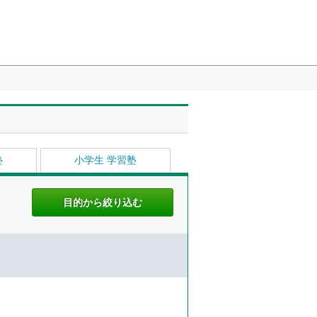
塾
小学生 学習塾