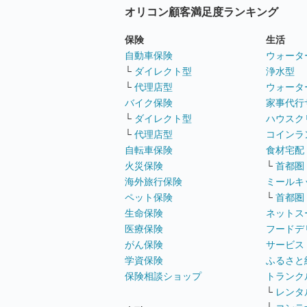
オリコン顧客満足度ランキング
保険
生活
自動車保険
ウォータ
└
ダイレクト型
浄水型
└
代理店型
ウォータ
バイク保険
家事代行
└
ダイレクト型
ハウスク
└
代理店型
コインラ
自転車保険
食材宅配
火災保険
└
首都圏
海外旅行保険
ミールキ
ペット保険
└
首都圏
生命保険
ネットス
医療保険
フードデ
がん保険
サービス
学資保険
ふるさと
保険相談ショップ
トランク
└
レンタ