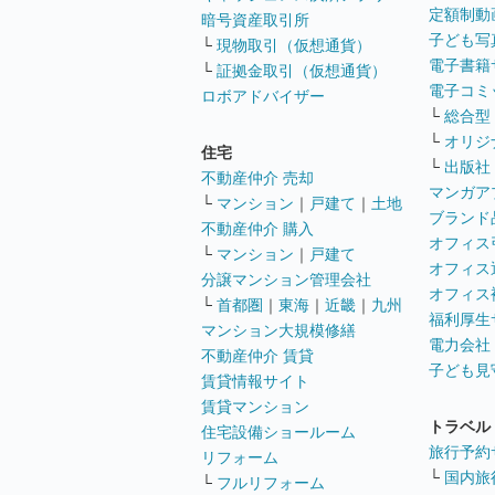
定額制動
暗号資産取引所
子ども写
└
現物取引（仮想通貨）
電子書籍
└
証拠金取引（仮想通貨）
電子コミ
ロボアドバイザー
└
総合型
└
オリジ
住宅
└
出版社
不動産仲介 売却
マンガア
└
マンション
｜
戸建て
｜
土地
ブランド
不動産仲介 購入
オフィス
└
マンション
｜
戸建て
オフィス
分譲マンション管理会社
オフィス
└
首都圏
｜
東海
｜
近畿
｜
九州
福利厚生
マンション大規模修繕
電力会社
不動産仲介 賃貸
子ども見
賃貸情報サイト
賃貸マンション
トラベル
住宅設備ショールーム
旅行予約
リフォーム
└
国内旅
└
フルリフォーム