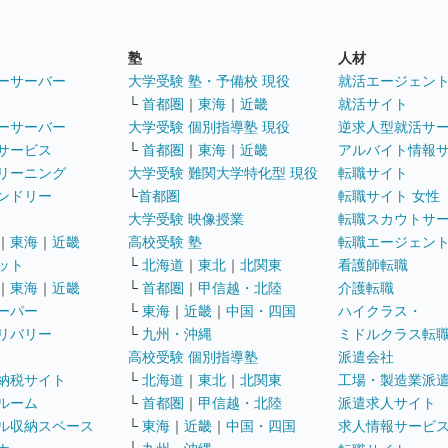
塾
人材
ーサーバー
大学受験 塾・予備校 現役
就活エージェン
└
首都圏
｜
東海
｜
近畿
就活サイト
ーサーバー
大学受験 個別指導塾 現役
逆求人型就活サ
サービス
└
首都圏
｜
東海
｜
近畿
アルバイト情報
リーニング
大学受験 難関大学特化型 現役
転職サイト
ンドリー
└
首都圏
転職サイト 女性
大学受験 映像授業
転職スカウトサ
｜
東海
｜
近畿
高校受験 塾
転職エージェン
ット
└
北海道
｜
東北
｜
北関東
看護師転職
｜
東海
｜
近畿
└
首都圏
｜
甲信越・北陸
介護転職
ーパー
└
東海
｜
近畿
｜
中国・四国
ハイクラス・
リバリー
└
九州・沖縄
ミドルクラス転
高校受験 個別指導塾
派遣会社
納税サイト
└
北海道
｜
東北
｜
北関東
工場・製造業派
ルーム
└
首都圏
｜
甲信越・北陸
派遣求人サイト
ル収納スペース
└
東海
｜
近畿
｜
中国・四国
求人情報サービ