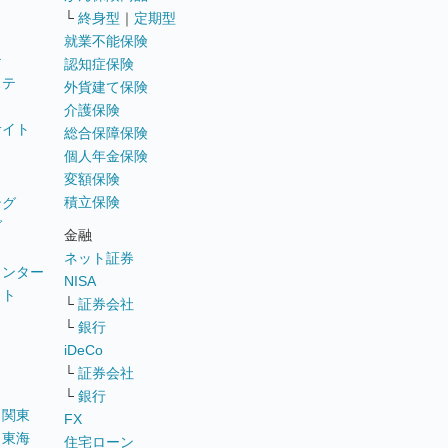
└
終身型
｜
定期型
就業不能保険
テ
認知症保険
ステ
外貨建て保険
介護保険
サイト
総合保障保険
個人年金保険
変額保険
積立保険
ング
グ
金融
ネット証券
ウンター
NISA
イト
└
証券会社
リ
└
銀行
iDeCo
└
証券会社
└
銀行
｜
関東
FX
｜
東海
住宅ローン