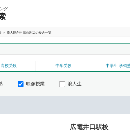
ング
索
索
修大協創中高前周辺の校舎一覧
高校受験
中学受験
中学生 学習
塾
映像授業
浪人生
広電井口駅校