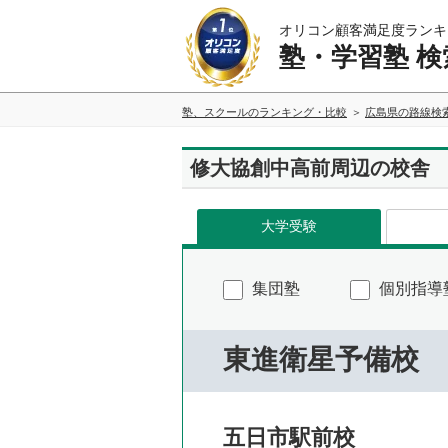
オリコン顧客満足度ランキ
塾・学習塾 検
塾、スクールのランキング・比較
広島県の路線検
修大協創中高前周辺の校舎
大学受験
集団塾
個別指導
東進衛星予備校
五日市駅前校