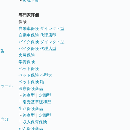
└
広域企業
専門家評価
ト
保険
自動車保険 ダイレクト型
自動車保険 代理店型
バイク保険 ダイレクト型
バイク保険 代理店型
広告
火災保険
学資保険
ペット保険
ペット保険 小型犬
ペット保険 猫
トツール
医療保険商品
└
終身型
｜
定期型
└
引受基準緩和型
生命保険商品
└
終身型
｜
定期型
員向け
└
収入保障保険
がん保険商品