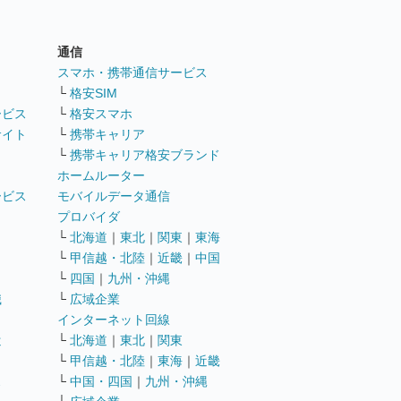
通信
ト
スマホ・携帯通信サービス
└
格安SIM
ービス
└
格安スマホ
サイト
└
携帯キャリア
└
携帯キャリア格安ブランド
ホームルーター
ービス
モバイルデータ通信
ト
プロバイダ
└
北海道
｜
東北
｜
関東
｜
東海
└
甲信越・北陸
｜
近畿
｜
中国
└
四国
｜
九州・沖縄
職
└
広域企業
インターネット回線
遣
└
北海道
｜
東北
｜
関東
└
甲信越・北陸
｜
東海
｜
近畿
ス
└
中国・四国
｜
九州・沖縄