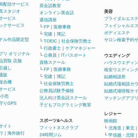
画配信サービス
英会話教室
真スタジオ
美容
オンライン英会話
サービス
ブライダルエス
通信講座
ックサービス
フェイシャルエ
└
FP
｜
医療事務
ボディエステ
└
宅建
｜
簿記
ナル作品限定型
サロン検索予約
└
TOEIC
｜
社会保険労務士
└
行政書士
｜
ケアマネジャー
プリ オリジナル
└
公務員
｜
ITパスポート
ウエディング
品買取 店舗
資格スクール
ハウスウエディ
引越し
└
FP
｜
医療事務
格安ウエディン
通販
└
宅建
｜
簿記
結婚相談所
複合機
└
社会保険労務士
結婚式場相談カ
サービス
公務員試験予備校
結婚式場情報サ
 小売
法人向け英会話スクール
マッチングアプ
守りGPS
子どもプログラミング教室
レジャー
スポーツ&ヘルス
映画館
サイト
フィットネスクラブ
└
北海道
｜
東北
行
｜
海外旅行
24時間ジム
└
甲信越・北陸