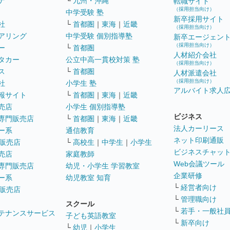
ナ
└
九州・沖縄
転職サイト
（採用担当向け）
中学受験 塾
新卒採用サイト
社
└
首都圏
｜
東海
｜
近畿
（採用担当向け）
アリング
中学受験 個別指導塾
新卒エージェン
（採用担当向け）
ー
└
首都圏
人材紹介会社
タカー
公立中高一貫校対策 塾
（採用担当向け）
ス
└
首都圏
人材派遣会社
（採用担当向け）
社
小学生 塾
アルバイト求人
報サイト
└
首都圏
｜
東海
｜
近畿
売店
小学生 個別指導塾
ビジネス
専門販売店
└
首都圏
｜
東海
｜
近畿
法人カーリース
ー系
通信教育
ネット印刷通販
販売店
└
高校生
｜
中学生
｜
小学生
ビジネスチャッ
売店
家庭教師
Web会議ツール
専門販売店
幼児・小学生 学習教室
企業研修
ー系
幼児教室 知育
└
経営者向け
販売店
└
管理職向け
スクール
└
若手・一般社
テナンスサービス
子ども英語教室
└
新卒向け
└
幼児
｜
小学生