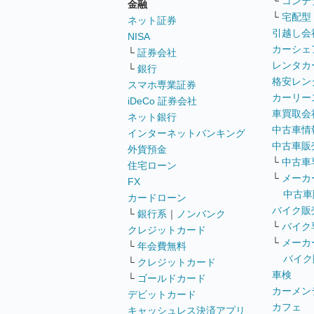
└
コンテ
金融
└
宅配型
ネット証券
引越し会
NISA
カーシェ
└
証券会社
レンタカ
└
銀行
格安レン
スマホ専業証券
カーリー
iDeCo 証券会社
車買取会
ネット銀行
中古車情
インターネットバンキング
中古車販
外貨預金
└
中古車
住宅ローン
└
メーカ
FX
中古車
カードローン
バイク販
└
銀行系
｜
ノンバンク
└
バイク
クレジットカード
└
メーカ
└
年会費無料
バイク
└
クレジットカード
車検
└
ゴールドカード
カーメン
デビットカード
カフェ
キャッシュレス決済アプリ