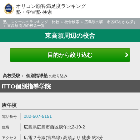
オリコン顧客満足度ランキング
塾・学習塾 検索
塾、スクールのランキング・比較
校舎検索
広島県の駅・市区町村から探す
東高須周辺の校舎一覧
東高須周辺の校舎
目的から絞り込む
高校受験： 個別指導塾
の絞り込み
ITTO個別指導学院
庚午校
082-507-5151
広島県広島市西区庚午北2-19-2
広電２号線(宮島線) 高須より 徒歩 約3分