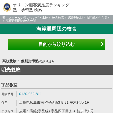
オリコン顧客満足度ランキング
塾・学習塾 検索
塾、スクールのランキング・比較
校舎検索
広島県の駅・市区町村から探す
海岸通周辺の校舎一覧
海岸通周辺の校舎
目的から絞り込む
高校受験： 個別指導塾
の絞り込み
明光義塾
宇品教室
0120-032-811
広島県広島市南区宇品西3-5-31 平木ビル 1F
広電１号線(宇品線) 宇品四丁目より 徒歩 約6分