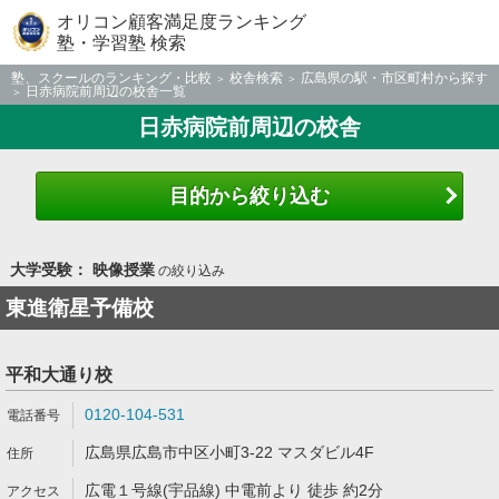
オリコン顧客満足度ランキング
塾・学習塾 検索
塾、スクールのランキング・比較
校舎検索
広島県の駅・市区町村から探す
日赤病院前周辺の校舎一覧
日赤病院前周辺の校舎
目的から絞り込む
大学受験： 映像授業
の絞り込み
東進衛星予備校
平和大通り校
0120-104-531
広島県広島市中区小町3-22 マスダビル4F
広電１号線(宇品線) 中電前より 徒歩 約2分