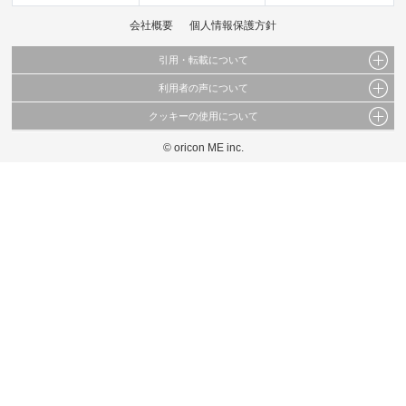
会社概要
個人情報保護方針
引用・転載について
利用者の声について
当サイトで公開されている情報（文字、写真、イラスト、画像データ等）及びこれらの配
置・編集および構造などについての著作権は株式会社oricon MEに帰属しております。
クッキーの使用について
当サイトに掲載している内容はすべてサービスの利用者が提出された見解・感想です。
これらの情報を権利者の許可なく無断転載・複製などの二次利用を行うことは固く禁じて
弊社が内容について正確性を含め一切保証するものではありません。
おります。
© oricon ME inc.
このサイトでは Cookie を使用して、ユーザーに合わせたコンテンツや広告の表示、ソー
弊社の見解・ 意見ではないことをご理解いただいた上でご覧ください。
シャル メディア機能の提供、広告の表示回数やクリック数の測定を行っています。
また、ユーザーによるサイトの利用状況についても情報を収集し、ソーシャル メディア
や広告配信、データ解析の各パートナーに提供しています。
各パートナーは、この情報とユーザーが各パートナーに提供した他の情報や、ユーザーが
各パートナーのサービスを使用したときに収集した他の情報を組み合わせて使用すること
があります。