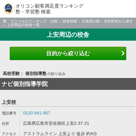
オリコン顧客満足度ランキング
塾・学習塾 検索
塾、スクールのランキング・比較
校舎検索
広島県の駅・市区町村から探す
上安周辺の校舎一覧
上安周辺の校舎
目的から絞り込む
高校受験： 個別指導塾
の絞り込み
ナビ個別指導学院
上安校
0120-941-967
広島県広島市安佐南区上安2-37-21
アストラムライン 上安より 徒歩 約4分