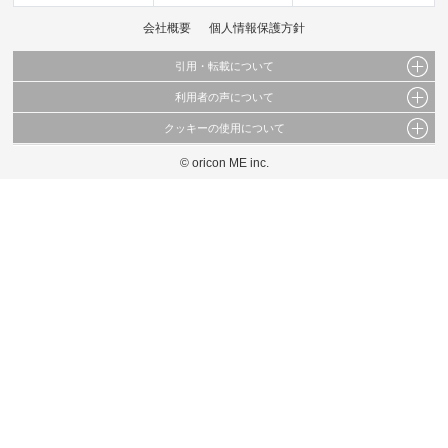
会社概要
個人情報保護方針
引用・転載について
利用者の声について
当サイトで公開されている情報（文字、写真、イラスト、画像データ等）及びこれらの配
置・編集および構造などについての著作権は株式会社oricon MEに帰属しております。
クッキーの使用について
当サイトに掲載している内容はすべてサービスの利用者が提出された見解・感想です。
これらの情報を権利者の許可なく無断転載・複製などの二次利用を行うことは固く禁じて
弊社が内容について正確性を含め一切保証するものではありません。
おります。
© oricon ME inc.
このサイトでは Cookie を使用して、ユーザーに合わせたコンテンツや広告の表示、ソー
弊社の見解・ 意見ではないことをご理解いただいた上でご覧ください。
シャル メディア機能の提供、広告の表示回数やクリック数の測定を行っています。
また、ユーザーによるサイトの利用状況についても情報を収集し、ソーシャル メディア
や広告配信、データ解析の各パートナーに提供しています。
各パートナーは、この情報とユーザーが各パートナーに提供した他の情報や、ユーザーが
各パートナーのサービスを使用したときに収集した他の情報を組み合わせて使用すること
があります。