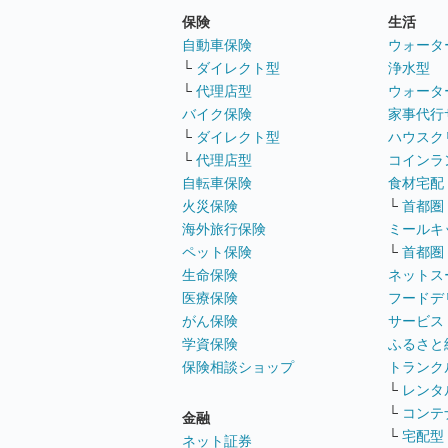
保険
生活
自動車保険
ウォータ
└
ダイレクト型
浄水型
└
代理店型
ウォータ
バイク保険
家事代行
└
ダイレクト型
ハウスク
└
代理店型
コインラ
自転車保険
食材宅配
火災保険
└
首都圏
海外旅行保険
ミールキ
ペット保険
└
首都圏
生命保険
ネットス
医療保険
フードデ
がん保険
サービス
学資保険
ふるさと
保険相談ショップ
トランク
└
レンタ
└
コンテ
金融
└
宅配型
ネット証券