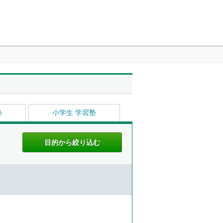
塾
小学生 学習塾