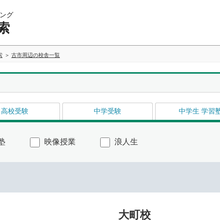
ング
索
索
古市周辺の校舎一覧
高校受験
中学受験
中学生 学習
塾
映像授業
浪人生
大町校