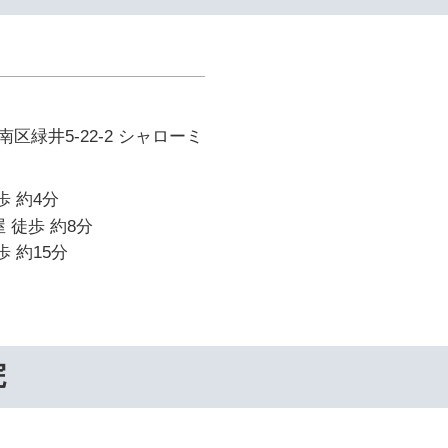
区緑井5-22-2 シャローミ
歩 約4分
 徒歩 約8分
歩 約15分
院