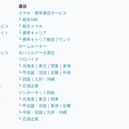
通信
ト
スマホ・携帯通信サービス
└
格安SIM
ービス
└
格安スマホ
サイト
└
携帯キャリア
└
携帯キャリア格安ブランド
ホームルーター
ービス
モバイルデータ通信
ト
プロバイダ
└
北海道
｜
東北
｜
関東
｜
東海
└
甲信越・北陸
｜
近畿
｜
中国
└
四国
｜
九州・沖縄
職
└
広域企業
インターネット回線
遣
└
北海道
｜
東北
｜
関東
└
甲信越・北陸
｜
東海
｜
近畿
ス
└
中国・四国
｜
九州・沖縄
└
広域企業