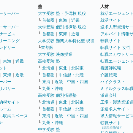
塾
人材
ーサーバー
大学受験 塾・予備校 現役
就活エージェン
└
首都圏
｜
東海
｜
近畿
就活サイト
ーサーバー
大学受験 個別指導塾 現役
逆求人型就活サ
サービス
└
首都圏
｜
東海
｜
近畿
アルバイト情報
リーニング
大学受験 難関大学特化型 現役
転職サイト
ンドリー
└
首都圏
転職サイト 女性
大学受験 映像授業
転職スカウトサ
｜
東海
｜
近畿
高校受験 塾
転職エージェン
ット
└
北海道
｜
東北
｜
北関東
看護師転職
｜
東海
｜
近畿
└
首都圏
｜
甲信越・北陸
介護転職
ーパー
└
東海
｜
近畿
｜
中国・四国
ハイクラス・
リバリー
└
九州・沖縄
ミドルクラス転
高校受験 個別指導塾
派遣会社
納税サイト
└
北海道
｜
東北
｜
北関東
工場・製造業派
ルーム
└
首都圏
｜
甲信越・北陸
派遣求人サイト
ル収納スペース
└
東海
｜
近畿
｜
中国・四国
求人情報サービ
ナ
└
九州・沖縄
転職サイト
（採用担当向け）
中学受験 塾