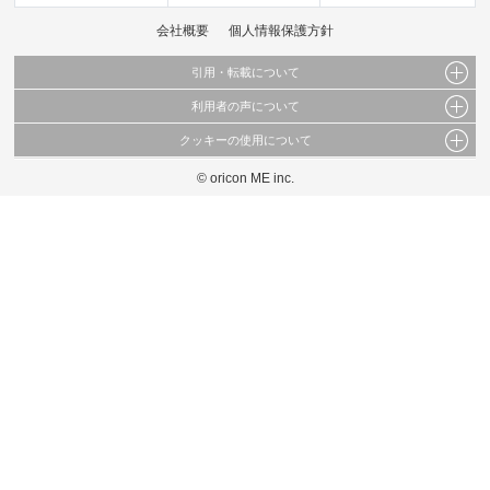
会社概要
個人情報保護方針
引用・転載について
利用者の声について
当サイトで公開されている情報（文字、写真、イラスト、画像データ等）及びこれらの配
置・編集および構造などについての著作権は株式会社oricon MEに帰属しております。
クッキーの使用について
当サイトに掲載している内容はすべてサービスの利用者が提出された見解・感想です。
これらの情報を権利者の許可なく無断転載・複製などの二次利用を行うことは固く禁じて
弊社が内容について正確性を含め一切保証するものではありません。
おります。
© oricon ME inc.
このサイトでは Cookie を使用して、ユーザーに合わせたコンテンツや広告の表示、ソー
弊社の見解・ 意見ではないことをご理解いただいた上でご覧ください。
シャル メディア機能の提供、広告の表示回数やクリック数の測定を行っています。
また、ユーザーによるサイトの利用状況についても情報を収集し、ソーシャル メディア
や広告配信、データ解析の各パートナーに提供しています。
各パートナーは、この情報とユーザーが各パートナーに提供した他の情報や、ユーザーが
各パートナーのサービスを使用したときに収集した他の情報を組み合わせて使用すること
があります。