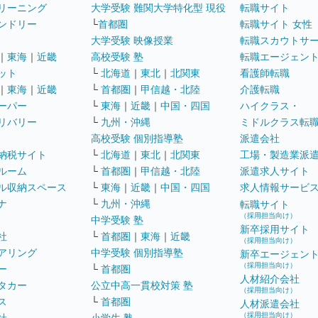
リーニング
大学受験 難関大学特化型 現役
転職サイト
ンドリー
└
首都圏
転職サイト 女性
大学受験 映像授業
転職スカウトサ
｜
東海
｜
近畿
高校受験 塾
転職エージェン
ット
└
北海道
｜
東北
｜
北関東
看護師転職
｜
東海
｜
近畿
└
首都圏
｜
甲信越・北陸
介護転職
ーパー
└
東海
｜
近畿
｜
中国・四国
ハイクラス・
リバリー
└
九州・沖縄
ミドルクラス転
高校受験 個別指導塾
派遣会社
納税サイト
└
北海道
｜
東北
｜
北関東
工場・製造業派
ルーム
└
首都圏
｜
甲信越・北陸
派遣求人サイト
ル収納スペース
└
東海
｜
近畿
｜
中国・四国
求人情報サービ
ナ
└
九州・沖縄
転職サイト
（採用担当向け）
中学受験 塾
新卒採用サイト
社
└
首都圏
｜
東海
｜
近畿
（採用担当向け）
アリング
中学受験 個別指導塾
新卒エージェン
（採用担当向け）
ー
└
首都圏
人材紹介会社
タカー
公立中高一貫校対策 塾
（採用担当向け）
ス
└
首都圏
人材派遣会社
（採用担当向け）