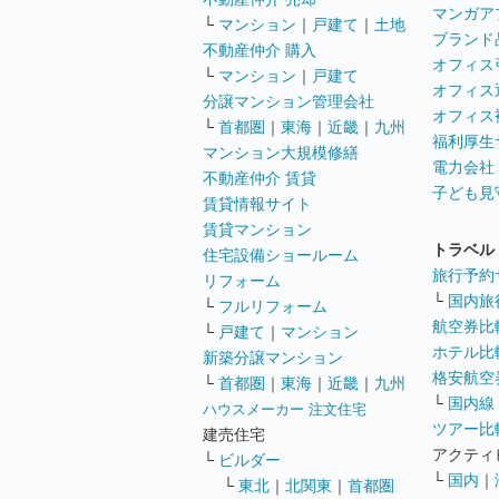
マンガア
└
マンション
｜
戸建て
｜
土地
ブランド
不動産仲介 購入
オフィス
└
マンション
｜
戸建て
オフィス
分譲マンション管理会社
オフィス
└
首都圏
｜
東海
｜
近畿
｜
九州
福利厚生
マンション大規模修繕
電力会社
不動産仲介 賃貸
子ども見
賃貸情報サイト
賃貸マンション
トラベル
住宅設備ショールーム
旅行予約
リフォーム
└
国内旅
└
フルリフォーム
航空券比
└
戸建て
｜
マンション
ホテル比
新築分譲マンション
格安航空券
└
首都圏
｜
東海
｜
近畿
｜
九州
└
国内線
ハウスメーカー 注文住宅
ツアー比
建売住宅
アクティ
└
ビルダー
└
国内
｜
└
東北
｜
北関東
｜
首都圏