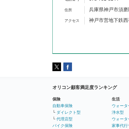
兵庫県神戸市須磨区
神戸市営地下鉄西神
オリコン顧客満足度ランキング
保険
生活
自動車保険
ウォータ
└
ダイレクト型
浄水型
└
代理店型
ウォータ
バイク保険
家事代行