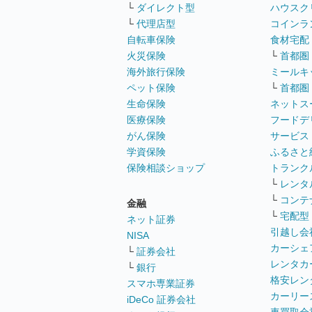
└
ダイレクト型
ハウスク
└
代理店型
コインラ
自転車保険
食材宅配
火災保険
└
首都圏
海外旅行保険
ミールキ
ペット保険
└
首都圏
生命保険
ネットス
医療保険
フードデ
がん保険
サービス
学資保険
ふるさと
保険相談ショップ
トランク
└
レンタ
└
コンテ
金融
└
宅配型
ネット証券
引越し会
NISA
カーシェ
└
証券会社
レンタカ
└
銀行
格安レン
スマホ専業証券
カーリー
iDeCo 証券会社