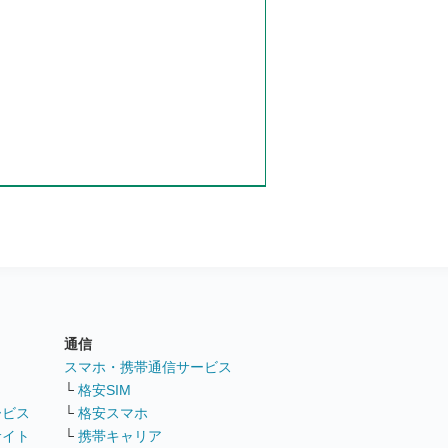
通信
ト
スマホ・携帯通信サービス
└
格安SIM
ービス
└
格安スマホ
サイト
└
携帯キャリア