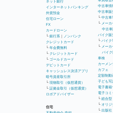
車買取会
ネット銀行
中古車情
インターネットバンキング
中古車販
外貨預金
└
中古車
住宅ローン
└
メーカ
FX
中古車
カードローン
バイク販
└
銀行系
｜
ノンバンク
└
バイク
クレジットカード
└
メーカ
└
年会費無料
バイク
└
クレジットカード
車検
└
ゴールドカード
カーメン
デビットカード
カフェ
キャッシュレス決済アプリ
定額制動
暗号資産取引所
子ども写
└
現物取引（仮想通貨）
電子書籍
└
証拠金取引（仮想通貨）
電子コミ
ロボアドバイザー
└
総合型
└
オリジ
住宅
└
出版社
不動産仲介 売却