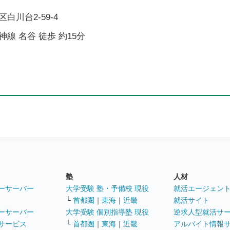
白川台2-59-4
線 名谷 徒歩 約15分
塾
人材
ーサーバー
大学受験 塾・予備校 現役
就活エージェン
└
首都圏
｜
東海
｜
近畿
就活サイト
ーサーバー
大学受験 個別指導塾 現役
逆求人型就活サ
サービス
└
首都圏
｜
東海
｜
近畿
アルバイト情報