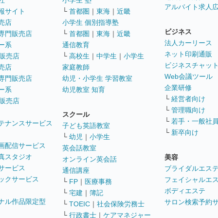
社
小学生 塾
アルバイト求人
報サイト
└
首都圏
｜
東海
｜
近畿
売店
小学生 個別指導塾
ビジネス
専門販売店
└
首都圏
｜
東海
｜
近畿
法人カーリース
ー系
通信教育
ネット印刷通販
販売店
└
高校生
｜
中学生
｜
小学生
ビジネスチャッ
売店
家庭教師
Web会議ツール
専門販売店
幼児・小学生 学習教室
企業研修
ー系
幼児教室 知育
└
経営者向け
販売店
└
管理職向け
スクール
└
若手・一般社
テナンスサービス
子ども英語教室
└
新卒向け
└
幼児
｜
小学生
画配信サービス
英会話教室
真スタジオ
美容
オンライン英会話
サービス
ブライダルエス
通信講座
ックサービス
フェイシャルエ
└
FP
｜
医療事務
ボディエステ
└
宅建
｜
簿記
ナル作品限定型
サロン検索予約
└
TOEIC
｜
社会保険労務士
└
行政書士
｜
ケアマネジャー