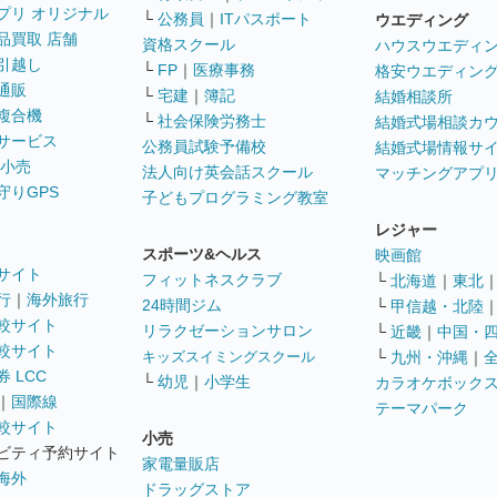
プリ オリジナル
└
公務員
｜
ITパスポート
ウエディング
品買取 店舗
資格スクール
ハウスウエディ
引越し
└
FP
｜
医療事務
格安ウエディン
通販
└
宅建
｜
簿記
結婚相談所
複合機
└
社会保険労務士
結婚式場相談カ
サービス
公務員試験予備校
結婚式場情報サ
 小売
法人向け英会話スクール
マッチングアプ
守りGPS
子どもプログラミング教室
レジャー
スポーツ&ヘルス
映画館
サイト
フィットネスクラブ
└
北海道
｜
東北
行
｜
海外旅行
24時間ジム
└
甲信越・北陸
較サイト
リラクゼーションサロン
└
近畿
｜
中国・
較サイト
キッズスイミングスクール
└
九州・沖縄
｜
 LCC
└
幼児
｜
小学生
カラオケボック
｜
国際線
テーマパーク
較サイト
小売
ビティ予約サイト
家電量販店
海外
ドラッグストア