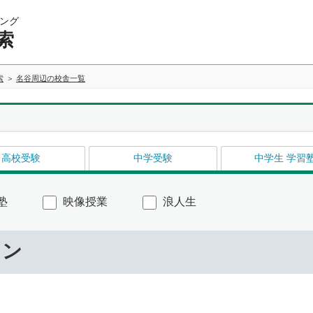
ング
索
索
名谷周辺の校舎一覧
高校受験
中学受験
中学生 学習
塾
映像授業
浪人生
ワン