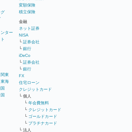
変額保険
積立保険
ング
グ
金融
ネット証券
ウンター
NISA
イト
└
証券会社
リ
└
銀行
iDeCo
└
証券会社
└
銀行
｜
関東
FX
｜
東海
住宅ローン
四国
クレジットカード
全国
└ 個人
ス
└
年会費無料
└
クレジットカード
└
ゴールドカード
└
プラチナカード
└ 法人