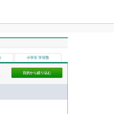
塾
小学生 学習塾