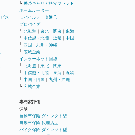
└
携帯キャリア格安ブランド
ホームルーター
ービス
モバイルデータ通信
ト
プロバイダ
└
北海道
｜
東北
｜
関東
｜
東海
└
甲信越・北陸
｜
近畿
｜
中国
└
四国
｜
九州・沖縄
職
└
広域企業
インターネット回線
遣
└
北海道
｜
東北
｜
関東
└
甲信越・北陸
｜
東海
｜
近畿
ス
└
中国・四国
｜
九州・沖縄
└
広域企業
専門家評価
ト
保険
自動車保険 ダイレクト型
自動車保険 代理店型
バイク保険 ダイレクト型