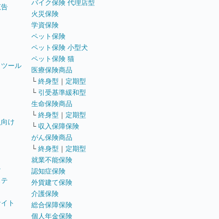
バイク保険 代理店型
広告
火災保険
学資保険
ペット保険
ペット保険 小型犬
ペット保険 猫
トツール
医療保険商品
└
終身型
｜
定期型
└
引受基準緩和型
生命保険商品
└
終身型
｜
定期型
員向け
└
収入保障保険
がん保険商品
└
終身型
｜
定期型
就業不能保険
テ
認知症保険
ステ
外貨建て保険
介護保険
サイト
総合保障保険
個人年金保険