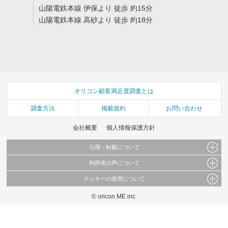
山陽電鉄本線 伊保より 徒歩 約15分
山陽電鉄本線 高砂より 徒歩 約18分
オリコン顧客満足度調査とは
調査方法
掲載規約
お問い合わせ
会社概要
個人情報保護方針
引用・転載について
利用者の声について
当サイトで公開されている情報（文字、写真、イラスト、画像データ等）及びこれらの配
置・編集および構造などについての著作権は株式会社oricon MEに帰属しております。
クッキーの使用について
当サイトに掲載している内容はすべてサービスの利用者が提出された見解・感想です。
これらの情報を権利者の許可なく無断転載・複製などの二次利用を行うことは固く禁じて
弊社が内容について正確性を含め一切保証するものではありません。
おります。
© oricon ME inc.
このサイトでは Cookie を使用して、ユーザーに合わせたコンテンツや広告の表示、ソー
弊社の見解・ 意見ではないことをご理解いただいた上でご覧ください。
シャル メディア機能の提供、広告の表示回数やクリック数の測定を行っています。
また、ユーザーによるサイトの利用状況についても情報を収集し、ソーシャル メディア
や広告配信、データ解析の各パートナーに提供しています。