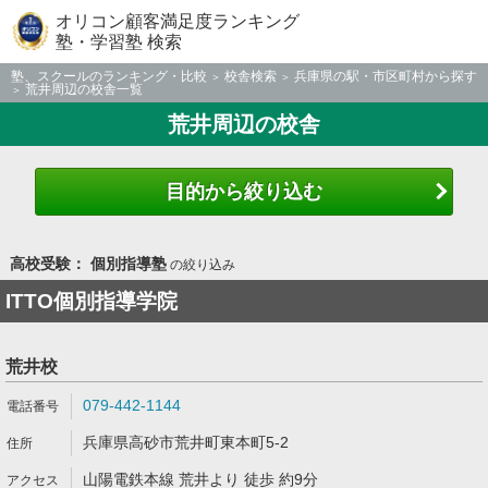
オリコン顧客満足度ランキング
塾・学習塾 検索
塾、スクールのランキング・比較
校舎検索
兵庫県の駅・市区町村から探す
荒井周辺の校舎一覧
荒井周辺の校舎
目的から絞り込む
高校受験： 個別指導塾
の絞り込み
ITTO個別指導学院
荒井校
079-442-1144
兵庫県高砂市荒井町東本町5-2
山陽電鉄本線 荒井より 徒歩 約9分