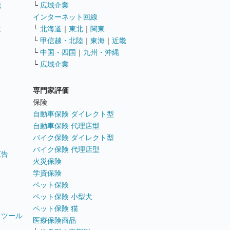
職
└
広域企業
インターネット回線
遣
└
北海道
｜
東北
｜
関東
└
甲信越・北陸
｜
東海
｜
近畿
ス
└
中国・四国
｜
九州・沖縄
└
広域企業
専門家評価
ト
保険
自動車保険 ダイレクト型
自動車保険 代理店型
バイク保険 ダイレクト型
バイク保険 代理店型
広告
火災保険
学資保険
ペット保険
ペット保険 小型犬
ペット保険 猫
トツール
医療保険商品