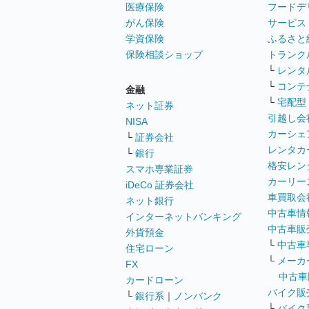
医療保険
フードデ
がん保険
サービス
学資保険
ふるさと
保険相談ショップ
トランク
└
レンタ
└
コンテ
金融
└
宅配型
ネット証券
引越し会
NISA
カーシェ
└
証券会社
レンタカ
└
銀行
格安レン
スマホ専業証券
カーリー
iDeCo 証券会社
車買取会
ネット銀行
中古車情
インターネットバンキング
中古車販
外貨預金
└
中古車
住宅ローン
└
メーカ
FX
中古車
カードローン
バイク販
└
銀行系
｜
ノンバンク
└
バイク