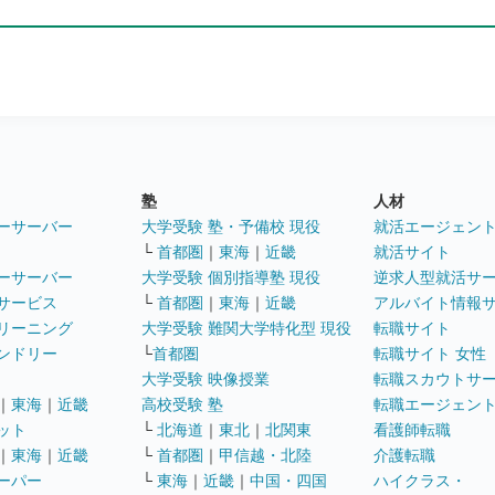
塾
人材
ーサーバー
大学受験 塾・予備校 現役
就活エージェン
└
首都圏
｜
東海
｜
近畿
就活サイト
ーサーバー
大学受験 個別指導塾 現役
逆求人型就活サ
サービス
└
首都圏
｜
東海
｜
近畿
アルバイト情報
リーニング
大学受験 難関大学特化型 現役
転職サイト
ンドリー
└
首都圏
転職サイト 女性
大学受験 映像授業
転職スカウトサ
｜
東海
｜
近畿
高校受験 塾
転職エージェン
ット
└
北海道
｜
東北
｜
北関東
看護師転職
｜
東海
｜
近畿
└
首都圏
｜
甲信越・北陸
介護転職
ーパー
└
東海
｜
近畿
｜
中国・四国
ハイクラス・