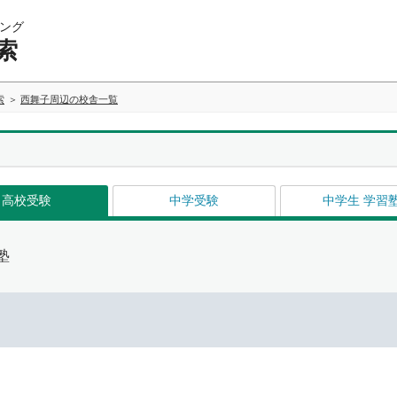
ング
索
索
西舞子周辺の校舎一覧
高校受験
中学受験
中学生 学習
塾