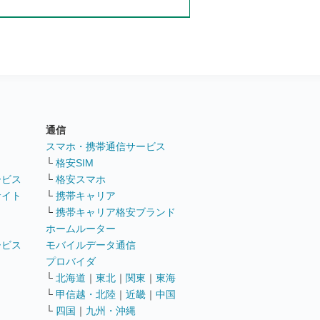
通信
ト
スマホ・携帯通信サービス
└
格安SIM
ービス
└
格安スマホ
サイト
└
携帯キャリア
└
携帯キャリア格安ブランド
ホームルーター
ービス
モバイルデータ通信
ト
プロバイダ
└
北海道
｜
東北
｜
関東
｜
東海
└
甲信越・北陸
｜
近畿
｜
中国
└
四国
｜
九州・沖縄