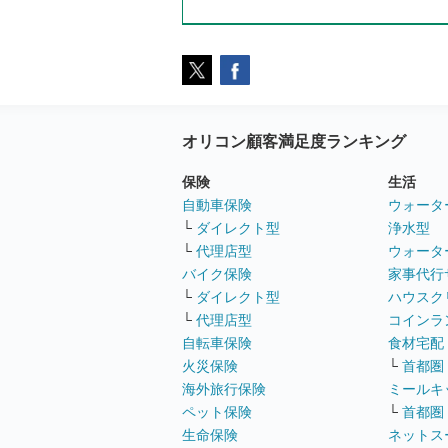
オリコン顧客満足度ランキング
保険
生活
自動車保険
ウォータ
└
ダイレクト型
浄水型
└
代理店型
ウォータ
バイク保険
家事代行
└
ダイレクト型
ハウスク
└
代理店型
コインラ
自転車保険
食材宅配
火災保険
└
首都圏
海外旅行保険
ミールキ
ペット保険
└
首都圏
生命保険
ネットス