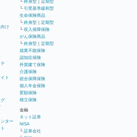
└
終身型
｜
定期型
└
引受基準緩和型
生命保険商品
└
終身型
｜
定期型
員向け
└
収入保障保険
がん保険商品
└
終身型
｜
定期型
就業不能保険
テ
認知症保険
ステ
外貨建て保険
介護保険
サイト
総合保障保険
個人年金保険
変額保険
積立保険
ング
グ
金融
ネット証券
ウンター
NISA
イト
└
証券会社
リ