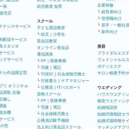
企業研修
ー系
幼児教室 知育
└
経営者向け
販売店
└
管理職向け
スクール
└
若手・一般社
テナンスサービス
子ども英語教室
└
新卒向け
└
幼児
｜
小学生
画配信サービス
英会話教室
真スタジオ
美容
オンライン英会話
サービス
ブライダルエス
通信講座
ックサービス
フェイシャルエ
└
FP
｜
医療事務
ボディエステ
└
宅建
｜
簿記
ナル作品限定型
サロン検索予約
└
TOEIC
｜
社会保険労務士
└
行政書士
｜
ケアマネジャー
プリ オリジナル
└
公務員
｜
ITパスポート
ウエディング
品買取 店舗
資格スクール
ハウスウエディ
引越し
└
FP
｜
医療事務
格安ウエディン
通販
└
宅建
｜
簿記
結婚相談所
複合機
└
社会保険労務士
結婚式場相談カ
サービス
公務員試験予備校
結婚式場情報サ
 小売
法人向け英会話スクール
マッチングアプ