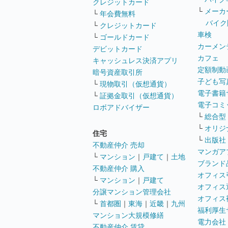
クレジットカード
└
メーカ
└
年会費無料
バイク
└
クレジットカード
車検
└
ゴールドカード
カーメン
デビットカード
カフェ
キャッシュレス決済アプリ
定額制動
暗号資産取引所
子ども写
└
現物取引（仮想通貨）
電子書籍
└
証拠金取引（仮想通貨）
電子コミ
ロボアドバイザー
└
総合型
└
オリジ
住宅
└
出版社
不動産仲介 売却
マンガア
└
マンション
｜
戸建て
｜
土地
ブランド
不動産仲介 購入
オフィス
└
マンション
｜
戸建て
オフィス
分譲マンション管理会社
オフィス
└
首都圏
｜
東海
｜
近畿
｜
九州
福利厚生
マンション大規模修繕
電力会社
不動産仲介 賃貸