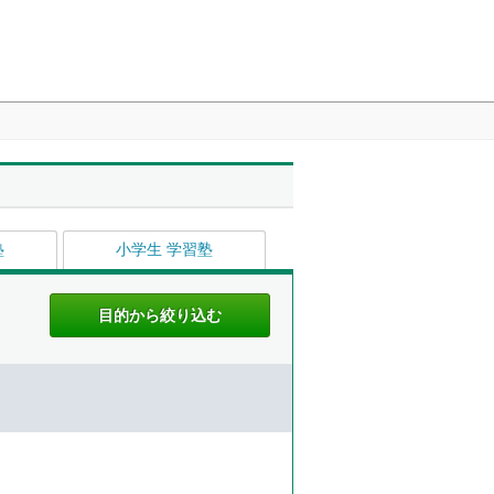
塾
小学生 学習塾