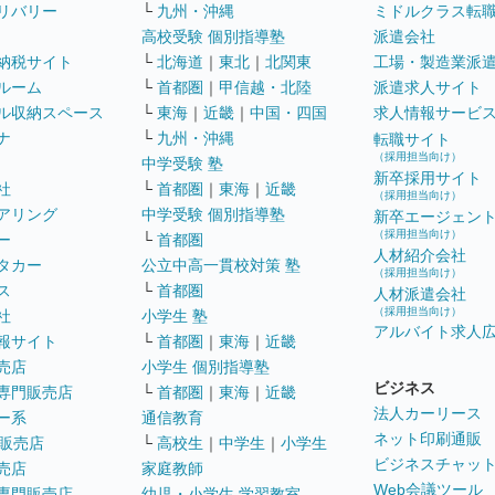
リバリー
└
九州・沖縄
ミドルクラス転
高校受験 個別指導塾
派遣会社
納税サイト
└
北海道
｜
東北
｜
北関東
工場・製造業派
ルーム
└
首都圏
｜
甲信越・北陸
派遣求人サイト
ル収納スペース
└
東海
｜
近畿
｜
中国・四国
求人情報サービ
ナ
└
九州・沖縄
転職サイト
（採用担当向け）
中学受験 塾
新卒採用サイト
社
└
首都圏
｜
東海
｜
近畿
（採用担当向け）
アリング
中学受験 個別指導塾
新卒エージェン
（採用担当向け）
ー
└
首都圏
人材紹介会社
タカー
公立中高一貫校対策 塾
（採用担当向け）
ス
└
首都圏
人材派遣会社
（採用担当向け）
社
小学生 塾
アルバイト求人
報サイト
└
首都圏
｜
東海
｜
近畿
売店
小学生 個別指導塾
ビジネス
専門販売店
└
首都圏
｜
東海
｜
近畿
法人カーリース
ー系
通信教育
ネット印刷通販
販売店
└
高校生
｜
中学生
｜
小学生
ビジネスチャッ
売店
家庭教師
Web会議ツール
専門販売店
幼児・小学生 学習教室